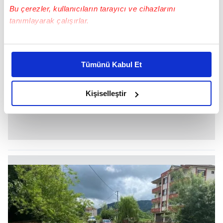
Bu çerezler, kullanıcıların tarayıcı ve cihazlarını
tanımlayarak çalışırlar.
Bu çerezlere izin vermeniz halinde sizlere özel
kişiselleştirilmiş reklamlar sunabilir, sayfalarımızda sizlere
Tümünü Kabul Et
daha iyi reklam deneyimi yaşatabiliriz. Bunu yaparken
amacımızın size daha iyi bir reklam deneyimi sunmak
olduğunu ve sizlere en iyi içerikleri sunabilmek adına
Kişiselleştir
elimizden gelen çabayı gösterdiğimizi ve bu noktada,
reklamların maliyetlerimizi karşılamak noktasında tek gelir
kalemimiz olduğunu sizlere hatırlatmak isteriz.
Her halükârda, kullanıcılar, bu çerezlere izin vermedikleri
takdirde, kullanıcılara hedefli reklamlar
gösterilmeyecektir."
Sizlere daha iyi bir hizmet sunabilmek için İnternet
Sitemizde kendimize ve üçüncü kişilere ait çerezler