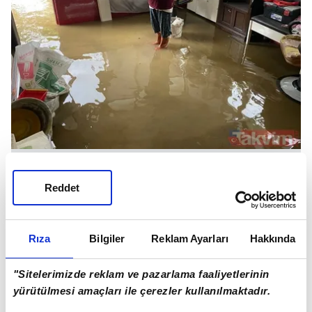
HEYELANLAR BAŞLADI
Reddet
Karabük'ün Yenice ilçesinde sağanak nedeniyle
bazı iş yerlerini su bastı, heyelan nedeniyle
ulaşımda aksamalar yaşandı.
Rıza
Bilgiler
Reklam Ayarları
Hakkında
İlçede etkisini giderek artıran sağanak, cadde ve
"Sitelerimizde reklam ve pazarlama faaliyetlerinin
sokaklarda su birikintilerine neden oldu.
yürütülmesi amaçları ile çerezler kullanılmaktadır.