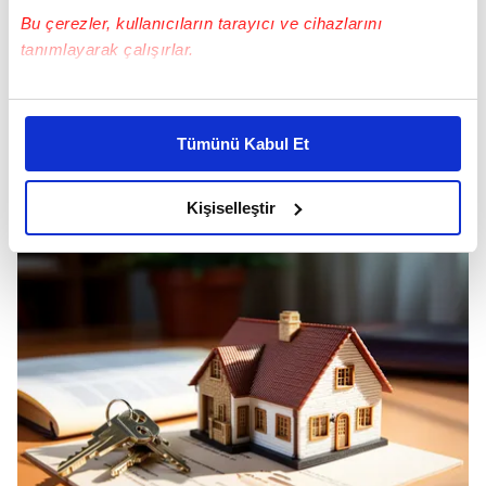
Bu çerezler, kullanıcıların tarayıcı ve cihazlarını
tanımlayarak çalışırlar.
Bu çerezlere izin vermeniz halinde sizlere özel
kişiselleştirilmiş reklamlar sunabilir, sayfalarımızda sizlere
Tümünü Kabul Et
daha iyi reklam deneyimi yaşatabiliriz. Bunu yaparken
amacımızın size daha iyi bir reklam deneyimi sunmak
olduğunu ve sizlere en iyi içerikleri sunabilmek adına
Kişiselleştir
elimizden gelen çabayı gösterdiğimizi ve bu noktada,
reklamların maliyetlerimizi karşılamak noktasında tek gelir
kalemimiz olduğunu sizlere hatırlatmak isteriz.
Her halükârda, kullanıcılar, bu çerezlere izin vermedikleri
takdirde, kullanıcılara hedefli reklamlar
gösterilmeyecektir."
Sizlere daha iyi bir hizmet sunabilmek için İnternet
Sitemizde kendimize ve üçüncü kişilere ait çerezler