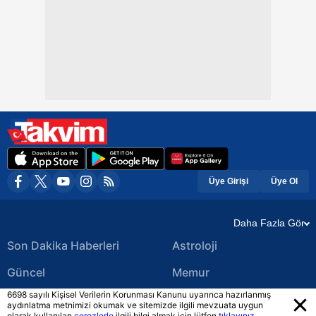
Üye Girişi
Üye Ol
Daha Fazla Gör
Son Dakika Haberleri
Astroloji
Güncel
Memur
6698 sayılı Kişisel Verilerin Korunması Kanunu uyarınca hazırlanmış
Ekonomi Haberleri
Yerel Haberler
aydınlatma metnimizi okumak ve sitemizde ilgili mevzuata uygun
olarak kullanılan
çerezlerle
ilgili bilgi almak için lütfen
tıklayınız.