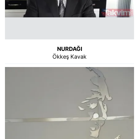
sınırlı olarak açık rızanız dahilinde kullanılacaktır.
Çerezlere ilişkin tercihlerinizi aşağıda yer alan panel
vasıtasıyla belirleyebilirsiniz. Çerezlere ilişkin detaylı bilgi
için Ayarlar butonuna tıklayabilir,
Çerez Bilgilendirme
Metnimizi
ziyaret edebilirsiniz.
NURDAĞI
6698 sayılı Kişisel Verilerin Korunması Kanunu uyarınca
Ökkeş Kavak
hazırlanmış Aydınlatma Metnimizi okumak ve sitemizde
ilgili mevzuata uygun olarak kullanılan çerezlerle ilgili bilgi
almak için lütfen
tıklayınız
.