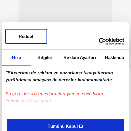
Reddet
Rıza
Bilgiler
Reklam Ayarları
Hakkında
"Sitelerimizde reklam ve pazarlama faaliyetlerinin
yürütülmesi amaçları ile çerezler kullanılmaktadır.
Bu çerezler, kullanıcıların tarayıcı ve cihazlarını
tanımlayarak çalışırlar.
Bu çerezlere izin vermeniz halinde sizlere özel
kişiselleştirilmiş reklamlar sunabilir, sayfalarımızda sizlere
Tümünü Kabul Et
daha iyi reklam deneyimi yaşatabiliriz. Bunu yaparken