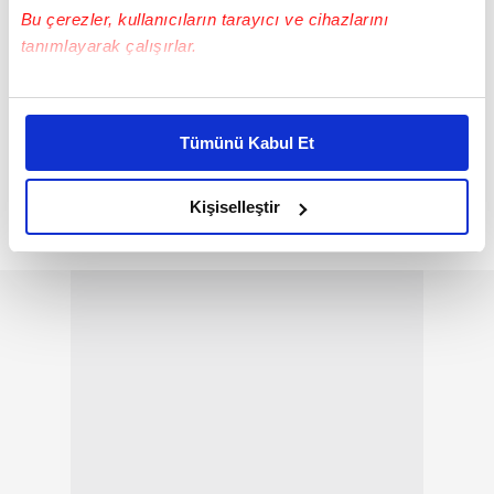
Bu çerezler, kullanıcıların tarayıcı ve cihazlarını
tanımlayarak çalışırlar.
Bu çerezlere izin vermeniz halinde sizlere özel
kişiselleştirilmiş reklamlar sunabilir, sayfalarımızda sizlere
Tümünü Kabul Et
daha iyi reklam deneyimi yaşatabiliriz. Bunu yaparken
amacımızın size daha iyi bir reklam deneyimi sunmak
Karayazı
olduğunu ve sizlere en iyi içerikleri sunabilmek adına
Kişiselleştir
elimizden gelen çabayı gösterdiğimizi ve bu noktada,
Sedat KARADUMAN
reklamların maliyetlerimizi karşılamak noktasında tek gelir
kalemimiz olduğunu sizlere hatırlatmak isteriz.
Her halükârda, kullanıcılar, bu çerezlere izin vermedikleri
takdirde, kullanıcılara hedefli reklamlar
gösterilmeyecektir."
Sizlere daha iyi bir hizmet sunabilmek için İnternet
Sitemizde kendimize ve üçüncü kişilere ait çerezler