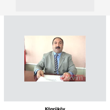
kullanılmaktadır. Bu çerezler vasıtasıyla çeşitli kişisel
verileriniz işlenmekte olup gerekli olan çerezler bilgi
toplumu hizmetlerinin sunulması amacıyla
kullanılmaktadır. Diğer çerezler, sitemizin daha işlevsel
kılınması ve kişiselleştirilmesi ve sizlere yönelik
reklam/pazarlama faaliyetlerinin yapılması, amaçlarıyla
sınırlı olarak açık rızanız dahilinde kullanılacaktır.
Çerezlere ilişkin tercihlerinizi aşağıda yer alan panel
vasıtasıyla belirleyebilirsiniz. Çerezlere ilişkin detaylı bilgi
için Ayarlar butonuna tıklayabilir,
Çerez Bilgilendirme
Metnimizi
ziyaret edebilirsiniz.
6698 sayılı Kişisel Verilerin Korunması Kanunu uyarınca
hazırlanmış Aydınlatma Metnimizi okumak ve sitemizde
ilgili mevzuata uygun olarak kullanılan çerezlerle ilgili bilgi
almak için lütfen
tıklayınız
.
Köprüköy