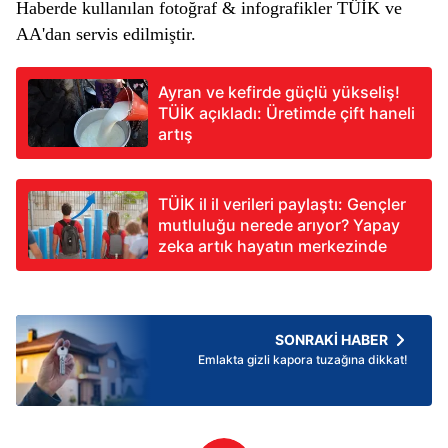
Haberde kullanılan fotoğraf & infografikler TÜİK ve
AA'dan servis edilmiştir.
Ayran ve kefirde güçlü yükseliş!
TÜİK açıkladı: Üretimde çift haneli
artış
TÜİK il il verileri paylaştı: Gençler
mutluluğu nerede arıyor? Yapay
zeka artık hayatın merkezinde
SONRAKİ HABER
Emlakta gizli kapora tuzağına dikkat!