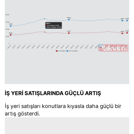
6698 sayılı Kişisel Verilerin Korunması Kanunu uyarınca
hazırlanmış Aydınlatma Metnimizi okumak ve sitemizde
ilgili mevzuata uygun olarak kullanılan çerezlerle ilgili bilgi
almak için lütfen
tıklayınız
.
İŞ YERİ SATIŞLARINDA GÜÇLÜ ARTIŞ
İş yeri satışları konutlara kıyasla daha güçlü bir
artış gösterdi.