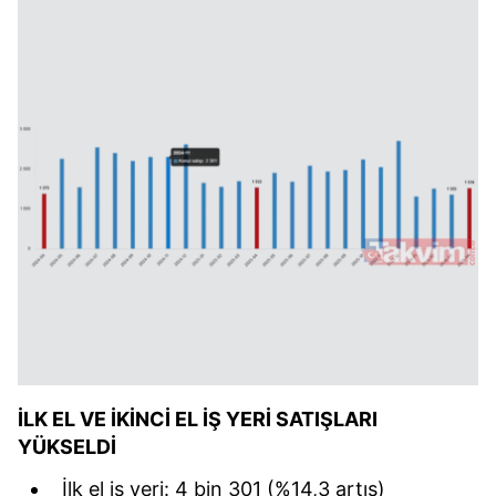
İLK EL VE İKİNCİ EL İŞ YERİ SATIŞLARI
YÜKSELDİ
İlk el iş yeri: 4 bin 301 (%14,3 artış)