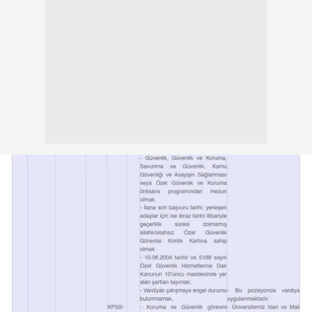
kullanılmaktadır. Bu çerezler vasıtasıyla çeşitli kişisel
verileriniz işlenmekte olup gerekli olan çerezler bilgi
toplumu hizmetlerinin sunulması amacıyla
kullanılmaktadır. Diğer çerezler, sitemizin daha işlevsel
kılınması ve kişiselleştirilmesi ve sizlere yönelik
reklam/pazarlama faaliyetlerinin yapılması, amaçlarıyla
sınırlı olarak açık rızanız dahilinde kullanılacaktır.
Çerezlere ilişkin tercihlerinizi aşağıda yer alan panel
vasıtasıyla belirleyebilirsiniz. Çerezlere ilişkin detaylı bilgi
için Ayarlar butonuna tıklayabilir,
Çerez Bilgilendirme
Metnimizi
ziyaret edebilirsiniz.
6698 sayılı Kişisel Verilerin Korunması Kanunu uyarınca
hazırlanmış Aydınlatma Metnimizi okumak ve sitemizde
ilgili mevzuata uygun olarak kullanılan çerezlerle ilgili bilgi
almak için lütfen
tıklayınız
.