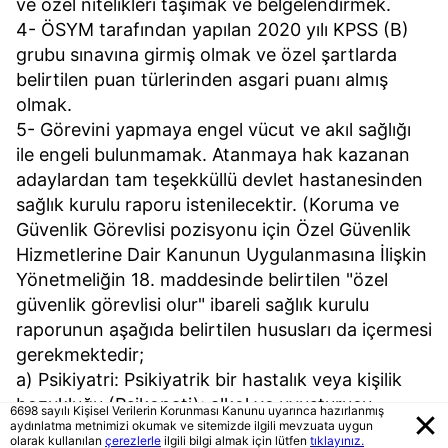
ve özel nitelikleri taşımak ve belgelendirmek.
4- ÖSYM tarafından yapılan 2020 yılı KPSS (B)
grubu sınavına girmiş olmak ve özel şartlarda
belirtilen puan türlerinden asgari puanı almış
olmak.
5- Görevini yapmaya engel vücut ve akıl sağlığı
ile engeli bulunmamak. Atanmaya hak kazanan
adaylardan tam teşekküllü devlet hastanesinden
sağlık kurulu raporu istenilecektir. (Koruma ve
Güvenlik Görevlisi pozisyonu için Özel Güvenlik
Hizmetlerine Dair Kanunun Uygulanmasına İlişkin
Yönetmeliğin 18. maddesinde belirtilen "özel
güvenlik görevlisi olur" ibareli sağlık kurulu
raporunun aşağıda belirtilen hususları da içermesi
gerekmektedir;
a) Psikiyatri: Psikiyatrik bir hastalık veya kişilik
bozukluğu (Psikopati); alkol ve uyuşturucu
6698 sayılı Kişisel Verilerin Korunması Kanunu uyarınca hazırlanmış
aydınlatma metnimizi okumak ve sitemizde ilgili mevzuata uygun
bağımlılığı olmamak,
olarak kullanılan
çerezlerle
ilgili bilgi almak için lütfen
tıklayınız.