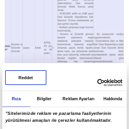
Reddet
Rıza
Bilgiler
Reklam Ayarları
Hakkında
"Sitelerimizde reklam ve pazarlama faaliyetlerinin
- Askerlik Durum Belgesi (Erkek adaylar için) (e-
yürütülmesi amaçları ile çerezler kullanılmaktadır.
Devletten alınan kare kodlu belgeler kabul edilir.)