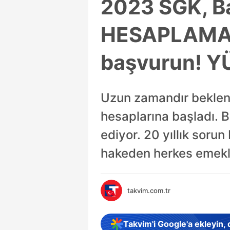
2023 SGK, B
HESAPLAMA! 
başvurun! YÜ
Uzun zamandır beklen
hesaplarına başladı. 
ediyor. 20 yıllık soru
hakeden herkes emekli
takvim.com.tr
Takvim'i Google'a ekleyin,