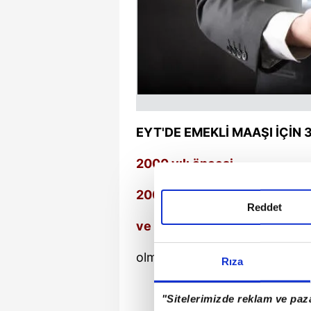
EYT'DE EMEKLİ MAAŞI İÇİN 
2000 yılı öncesi,
2000-2008 yılları arası
Reddet
ve 2008'in 10'uncu ayından 
olmak üzere 3 ayrı dönem için
Rıza
"Sitelerimizde reklam ve paza