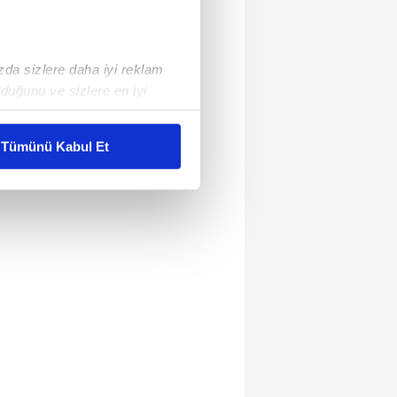
ızda sizlere daha iyi reklam
duğunu ve sizlere en iyi
liyetlerimizi karşılamak
Tümünü Kabul Et
ar gösterilmeyecektir."
çerezler kullanılmaktadır. Bu
u hizmetlerinin sunulması
i ve sizlere yönelik
nılacaktır.
kin detaylı bilgi için Ayarlar
ak ve sitemizde ilgili