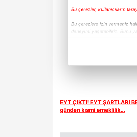
Bu çerezler, kullanıcıların tara
Bu çerezlere izin vermeniz halin
deneyimi yaşatabiliriz. Bunu y
içerikleri sunabilmek adına el
noktasında tek gelir kalemimiz 
Her halükârda, kullanıcılar, bu 
Sizlere daha iyi bir hizmet sun
çerezler vasıtasıyla çeşitli kiş
amacıyla kullanılmaktadır. Diğer
reklam/pazarlama faaliyetlerinin
EYT ÇIKTI! EYT ŞARTLARI BEL
günden kısmi emeklilik...
Çerezlere ilişkin tercihlerinizi 
butonuna tıklayabilir,
Çerez Bi
6698 sayılı Kişisel Verilerin 