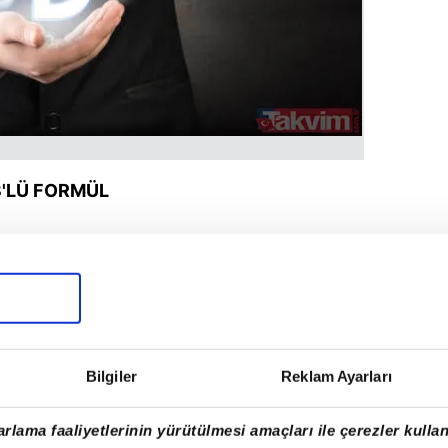
3'LÜ FORMÜL
sonraki dönem
 farklı maaş hesabı yapılacak.
Bilgiler
Reklam Ayarları
rlama faaliyetlerinin yürütülmesi amaçları ile çerezler kullan