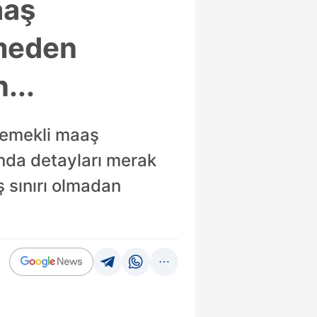
aaş
tmeden
...
 emekli maaş
ında detayları merak
ş sınırı olmadan