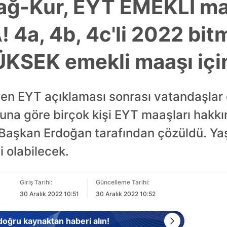
ağ-Kur, EYT EMEKLİ m
4a, 4b, 4c'li 2022 bi
KSEK emekli maaşı için
en EYT açıklaması sonrası vatandaşlar
Buna göre birçok kişi EYT maaşları hakk
n Başkan Erdoğan tarafından çözüldü. Ya
 olabilecek.
Giriş Tarihi:
Güncelleme Tarihi:
30 Aralık 2022 10:51
30 Aralık 2022 10:52
 doğru kaynaktan haberi alın!