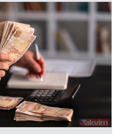
 çerezlerle ilgili bilgi almak için lütfen
tıklayınız
.