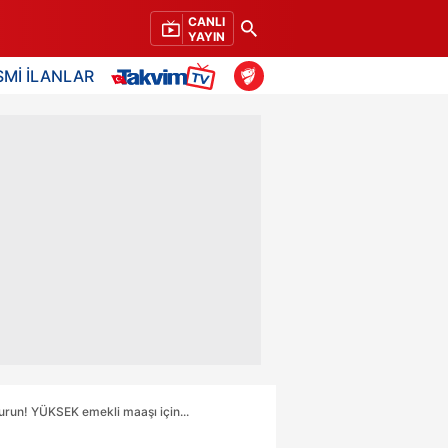
CANLI
YAYIN
SMİ İLANLAR
un! YÜKSEK emekli maaşı için...