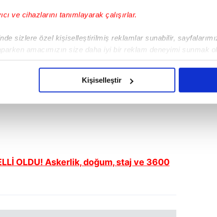
yıcı ve cihazlarını tanımlayarak çalışırlar.
de sizlere özel kişiselleştirilmiş reklamlar sunabilir, sayfalarım
aparken amacımızın size daha iyi bir reklam deneyimi sunmak ol
imizden gelen çabayı gösterdiğimizi ve bu noktada, reklamların ma
olduğunu sizlere hatırlatmak isteriz.
Kişiselleştir
çerezlere izin vermedikleri takdirde, kullanıcılara hedefli reklaml
abilmek için İnternet Sitemizde kendimize ve üçüncü kişilere ait 
isel verileriniz işlenmekte olup gerekli olan çerezler bilgi toplum
 çerezler, sitemizin daha işlevsel kılınması ve kişiselleştirilmes
 yapılması, amaçlarıyla sınırlı olarak açık rızanız dahilinde kulla
Lİ OLDU! Askerlik, doğum, staj ve 3600
aşağıda yer alan panel vasıtasıyla belirleyebilirsiniz. Çerezlere iliş
lgilendirme Metnimizi
ziyaret edebilirsiniz.
Korunması Kanunu uyarınca hazırlanmış Aydınlatma Metnimizi okum