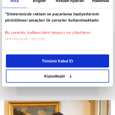
Rıza
Bilgiler
Reklam Ayarları
Hakkında
önce çıkan yangının ardından Notre Dame
Katedrali'nin yeniden açılışını kutlamak için
"Sitelerimizde reklam ve pazarlama faaliyetlerinin
Paris'te düzenlenen bir etkinlikte birlikte
yürütülmesi amaçları ile çerezler kullanılmaktadır.
görüntülendi.
Bu çerezler, kullanıcıların tarayıcı ve cihazlarını
tanımlayarak çalışırlar.
Bu çerezlere izin vermeniz halinde sizlere özel
kişiselleştirilmiş reklamlar sunabilir, sayfalarımızda sizlere
Tümünü Kabul Et
daha iyi reklam deneyimi yaşatabiliriz. Bunu yaparken
amacımızın size daha iyi bir reklam deneyimi sunmak
olduğunu ve sizlere en iyi içerikleri sunabilmek adına
Kişiselleştir
elimizden gelen çabayı gösterdiğimizi ve bu noktada,
reklamların maliyetlerimizi karşılamak noktasında tek gelir
kalemimiz olduğunu sizlere hatırlatmak isteriz.
Her halükârda, kullanıcılar, bu çerezlere izin vermedikleri
takdirde, kullanıcılara hedefli reklamlar