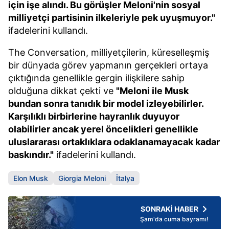
için işe alındı. Bu görüşler Meloni'nin sosyal
milliyetçi partisinin ilkeleriyle pek uyuşmuyor."
ifadelerini kullandı.
The Conversation, milliyetçilerin, küreselleşmiş
bir dünyada görev yapmanın gerçekleri ortaya
çıktığında genellikle gergin ilişkilere sahip
olduğuna dikkat çekti ve
"Meloni ile Musk
bundan sonra tanıdık bir model izleyebilirler.
Karşılıklı birbirlerine hayranlık duyuyor
olabilirler ancak yerel öncelikleri genellikle
uluslararası ortaklıklara odaklanamayacak kadar
baskındır."
ifadelerini kullandı.
Elon Musk
Giorgia Meloni
İtalya
SONRAKİ HABER
Şam'da cuma bayramı!