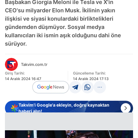
Başbakan Giorgia Meloni ile Tesla ve X'in
CEO'su milyarder Elon Musk. İkilinin yakın
ilişkisi ve siyasi konulardaki birliktelikleri
gündemden düşmüyor. Sosyal medya
kullanıcıları iki ismin aşık olduğunu dahi öne
sürüyor.
Takvim.com.tr
Giriş Tarihi:
Güncelleme Tarihi:
14 Aralık 2024 16:47
14 Aralık 2024 17:13
Takvim'i Google'a ekleyin, doğru kaynaktan
haberi alın!