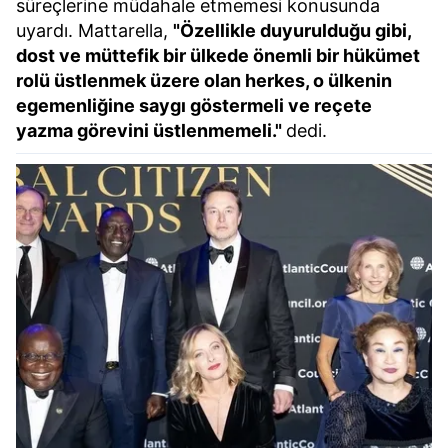
süreçlerine müdahale etmemesi konusunda
uyardı. Mattarella,
"Özellikle duyurulduğu gibi,
dost ve müttefik bir ülkede önemli bir hükümet
rolü üstlenmek üzere olan herkes, o ülkenin
egemenliğine saygı göstermeli ve reçete
yazma görevini üstlenmemeli."
dedi.