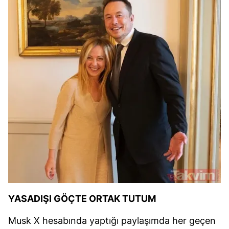
gösterilmeyecektir."
Sizlere daha iyi bir hizmet sunabilmek için İnternet
Sitemizde kendimize ve üçüncü kişilere ait çerezler
kullanılmaktadır. Bu çerezler vasıtasıyla çeşitli kişisel
verileriniz işlenmekte olup gerekli olan çerezler bilgi
toplumu hizmetlerinin sunulması amacıyla
kullanılmaktadır. Diğer çerezler, sitemizin daha işlevsel
kılınması ve kişiselleştirilmesi ve sizlere yönelik
reklam/pazarlama faaliyetlerinin yapılması, amaçlarıyla
sınırlı olarak açık rızanız dahilinde kullanılacaktır.
Çerezlere ilişkin tercihlerinizi aşağıda yer alan panel
vasıtasıyla belirleyebilirsiniz. Çerezlere ilişkin detaylı bilgi
için Ayarlar butonuna tıklayabilir,
Çerez Bilgilendirme
Metnimizi
ziyaret edebilirsiniz.
YASADIŞI GÖÇTE ORTAK TUTUM
6698 sayılı Kişisel Verilerin Korunması Kanunu uyarınca
Musk X hesabında yaptığı paylaşımda her geçen
hazırlanmış Aydınlatma Metnimizi okumak ve sitemizde