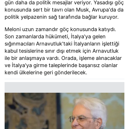
gün daha da politik mesajlar veriyor. Yasadışı göç
ilgili mevzuata uygun olarak kullanılan çerezlerle ilgili bilgi
konusunda sert bir tavrı olan Musk, Avrupa'da da
almak için lütfen
tıklayınız
.
politik yelpazenin sağ tarafında bağlar kuruyor.
Meloni uzun zamandır göç konusunda katıydı.
Son zamanlarda hükümeti, İtalya'ya gelen
sığınmacıları Arnavutluk'taki İtalyanların işlettiği
kabul tesislerine sınır dışı etmek için Arnavutluk
ile bir anlaşmaya vardı. Orada, işleme alınacaklar
ve İtalya'ya girme taleplerinde başarısız olanlar
kendi ülkelerine geri gönderilecek.