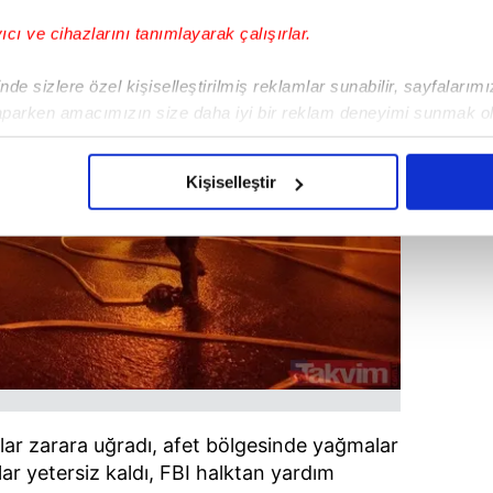
yıcı ve cihazlarını tanımlayarak çalışırlar.
de sizlere özel kişiselleştirilmiş reklamlar sunabilir, sayfalarım
aparken amacımızın size daha iyi bir reklam deneyimi sunmak ol
imizden gelen çabayı gösterdiğimizi ve bu noktada, reklamların ma
olduğunu sizlere hatırlatmak isteriz.
Kişiselleştir
çerezlere izin vermedikleri takdirde, kullanıcılara hedefli reklaml
abilmek için İnternet Sitemizde kendimize ve üçüncü kişilere ait 
isel verileriniz işlenmekte olup gerekli olan çerezler bilgi toplum
 çerezler, sitemizin daha işlevsel kılınması ve kişiselleştirilmes
 yapılması, amaçlarıyla sınırlı olarak açık rızanız dahilinde kulla
aşağıda yer alan panel vasıtasıyla belirleyebilirsiniz. Çerezlere iliş
lgilendirme Metnimizi
ziyaret edebilirsiniz.
ar zarara uğradı, afet bölgesinde yağmalar
ar yetersiz kaldı, FBI halktan yardım
Korunması Kanunu uyarınca hazırlanmış Aydınlatma Metnimizi okum