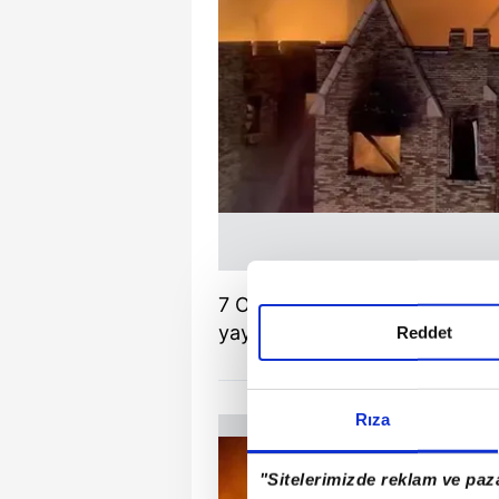
7 Ocak 2025'te Los Angeles'ta
yayılan alev kapanında şu an
Reddet
Rıza
"Sitelerimizde reklam ve paza