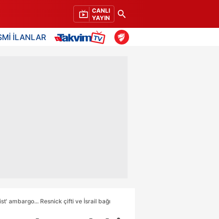
CANLI
YAYIN
SMİ İLANLAR
t' ambargo... Resnick çifti ve İsrail bağı