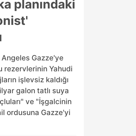
ka planındaki
onist'
ı
s Angeles Gazze'ye
su rezervlerinin Yahudi
arın işlevsiz kaldığı
lyar galon tatlı suya
luları" ve "İşgalcinin
rail ordusuna Gazze'yi