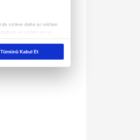
ızda sizlere daha iyi reklam
duğunu ve sizlere en iyi
liyetlerimizi karşılamak
Tümünü Kabul Et
ar gösterilmeyecektir."
çerezler kullanılmaktadır. Bu
u hizmetlerinin sunulması
i ve sizlere yönelik
nılacaktır.
kin detaylı bilgi için Ayarlar
ak ve sitemizde ilgili