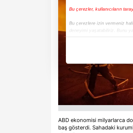
Bu çerezler, kullanıcıların tara
Bu çerezlere izin vermeniz halin
deneyimi yaşatabiliriz. Bunu y
içerikleri sunabilmek adına el
noktasında tek gelir kalemimiz 
Her halükârda, kullanıcılar, bu 
Sizlere daha iyi bir hizmet sun
çerezler vasıtasıyla çeşitli kiş
amacıyla kullanılmaktadır. Diğer
reklam/pazarlama faaliyetlerinin
Çerezlere ilişkin tercihlerinizi 
butonuna tıklayabilir,
Çerez Bi
ABD ekonomisi milyarlarca dol
baş gösterdi. Sahadaki kuruml
6698 sayılı Kişisel Verilerin 