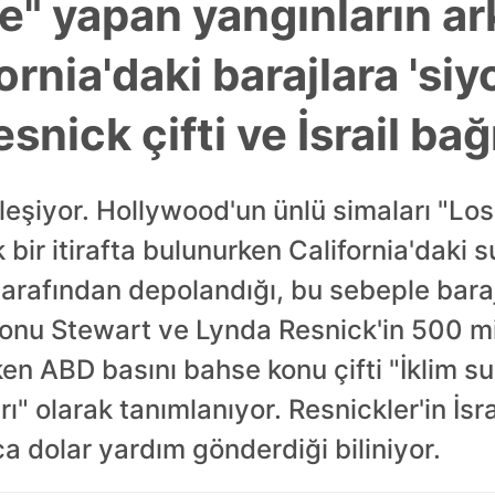
e" yapan yangınların ar
rnia'daki barajlara 'siy
snick çifti ve İsrail bağ
leşiyor. Hollywood'un ünlü simaları "Lo
 bir itirafta bulunurken California'daki 
tarafından depolandığı, bu sebeple barajl
ronu Stewart ve Lynda Resnick'in 500 mi
en ABD basını bahse konu çifti "İklim suç
rı" olarak tanımlanıyor. Resnickler'in İs
ca dolar yardım gönderdiği biliniyor.