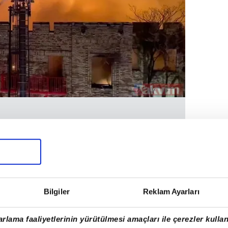
 başlayan ve rüzgarın da etkisiyle hızla
a kadar 24 ABD vatandaşı can verdi.
Bilgiler
Reklam Ayarları
rlama faaliyetlerinin yürütülmesi amaçları ile çerezler kullan