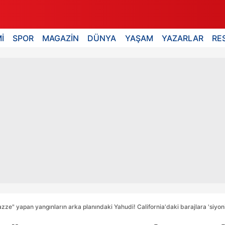
İ
SPOR
MAGAZİN
DÜNYA
YAŞAM
YAZARLAR
RE
zze" yapan yangınların arka planındaki Yahudi! California'daki barajlara 'siyonis