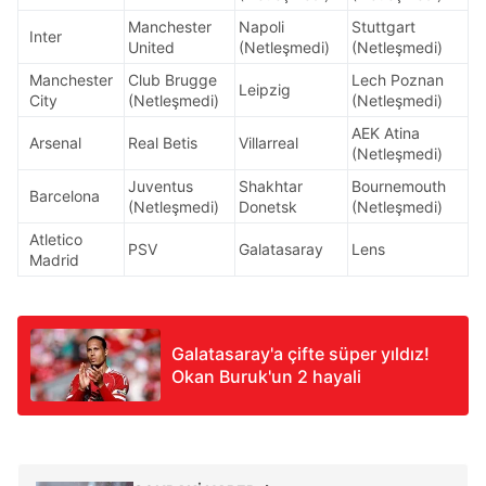
için Ayarlar butonuna tıklayabilir,
Çerez Bilgilendirme
Manchester
Napoli
Stuttgart
Inter
United
(Netleşmedi)
(Netleşmedi)
Metnimizi
ziyaret edebilirsiniz.
Manchester
Club Brugge
Lech Poznan
Leipzig
City
(Netleşmedi)
(Netleşmedi)
6698 sayılı Kişisel Verilerin Korunması Kanunu uyarınca
hazırlanmış Aydınlatma Metnimizi okumak ve sitemizde
AEK Atina
Arsenal
Real Betis
Villarreal
(Netleşmedi)
ilgili mevzuata uygun olarak kullanılan çerezlerle ilgili bilgi
almak için lütfen
tıklayınız
.
Juventus
Shakhtar
Bournemouth
Barcelona
(Netleşmedi)
Donetsk
(Netleşmedi)
Atletico
PSV
Galatasaray
Lens
Madrid
Galatasaray'a çifte süper yıldız!
Okan Buruk'un 2 hayali