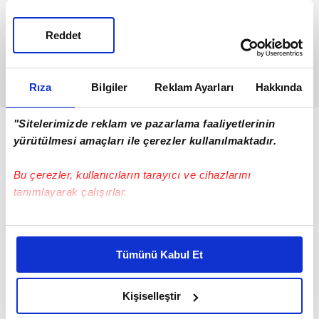
Reddet
Rıza
Bilgiler
Reklam Ayarları
Hakkında
"Sitelerimizde reklam ve pazarlama faaliyetlerinin
yürütülmesi amaçları ile çerezler kullanılmaktadır.
Bu çerezler, kullanıcıların tarayıcı ve cihazlarını
tanımlayarak çalışırlar.
Bu çerezlere izin vermeniz halinde sizlere özel
kişiselleştirilmiş reklamlar sunabilir, sayfalarımızda sizlere
Tümünü Kabul Et
daha iyi reklam deneyimi yaşatabiliriz. Bunu yaparken
amacımızın size daha iyi bir reklam deneyimi sunmak
olduğunu ve sizlere en iyi içerikleri sunabilmek adına
Kişiselleştir
elimizden gelen çabayı gösterdiğimizi ve bu noktada,