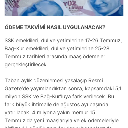
toplumu hizmetlerinin sunulması amacıyla
kullanılmaktadır. Diğer çerezler, sitemizin daha işlevsel
kılınması ve kişiselleştirilmesi ve sizlere yönelik
reklam/pazarlama faaliyetlerinin yapılması, amaçlarıyla
ÖDEME TAKVİMİ NASIL UYGULANACAK?
sınırlı olarak açık rızanız dahilinde kullanılacaktır.
SSK emeklileri, dul ve yetimlerine 17-26 Temmuz,
Çerezlere ilişkin tercihlerinizi aşağıda yer alan panel
Bağ-Kur emeklileri, dul ve yetimlerine 25-28
vasıtasıyla belirleyebilirsiniz. Çerezlere ilişkin detaylı bilgi
Temmuz tarihleri arasında maaş ödemeleri
için Ayarlar butonuna tıklayabilir,
Çerez Bilgilendirme
gerçekleştirilecek.
Metnimizi
ziyaret edebilirsiniz.
6698 sayılı Kişisel Verilerin Korunması Kanunu uyarınca
Taban aylık düzenlemesi yasalaşıp Resmi
hazırlanmış Aydınlatma Metnimizi okumak ve sitemizde
Gazete'de yayımlandıktan sonra, kapsamdaki 5,1
ilgili mevzuata uygun olarak kullanılan çerezlerle ilgili bilgi
milyon SSK ve Bağ-Kur'luya fark verilecek. Bu
almak için lütfen
tıklayınız
.
fark büyük ihtimalle de ağustos ayı başında
yatırılacak. 4 milyona yakın memur 15
Temmuz'da yeni maaşlarıyla ve ek ödemeleriyle