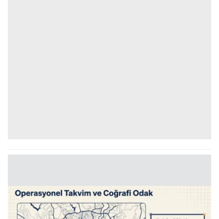
kullanılmaktadır. Bu çerezler vasıtasıyla çeşitli kişisel
verileriniz işlenmekte olup gerekli olan çerezler bilgi
toplumu hizmetlerinin sunulması amacıyla
kullanılmaktadır. Diğer çerezler, sitemizin daha işlevsel
kılınması ve kişiselleştirilmesi ve sizlere yönelik
reklam/pazarlama faaliyetlerinin yapılması, amaçlarıyla
sınırlı olarak açık rızanız dahilinde kullanılacaktır.
Çerezlere ilişkin tercihlerinizi aşağıda yer alan panel
vasıtasıyla belirleyebilirsiniz. Çerezlere ilişkin detaylı bilgi
için Ayarlar butonuna tıklayabilir,
Çerez Bilgilendirme
Metnimizi
ziyaret edebilirsiniz.
6698 sayılı Kişisel Verilerin Korunması Kanunu uyarınca
hazırlanmış Aydınlatma Metnimizi okumak ve sitemizde
ilgili mevzuata uygun olarak kullanılan çerezlerle ilgili bilgi
almak için lütfen
tıklayınız
.