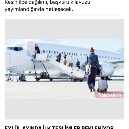
Kesin ilçe dağılımı, başvuru kılavuzu
yayımlandığında netleşecek.
EYLÜL AYINDA İLK TESLİMLER BEKLENİYOR