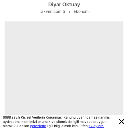
Diyar Oktuay
Takvim.com.tr
Ekonomi
6698 sayılı Kişisel Verilerin Korunması Kanunu uyarınca hazırlanmış
aydınlatma metnimizi okumak ve sitemizde ilgili mevzuata uygun
olarak kullanılan
çerezlerle
ilgili bilgi almak için lütfen
tıklayınız.