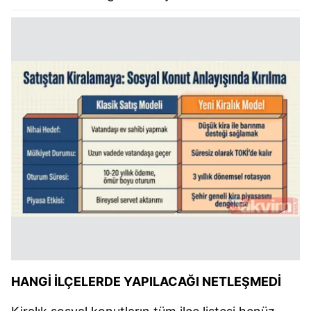
HANGİ İLÇELERDE YAPILACAĞI NETLEŞMEDİ