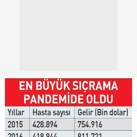
kullanılmaktadır. Bu çerezler vasıtasıyla çeşitli kişisel
verileriniz işlenmekte olup gerekli olan çerezler bilgi
toplumu hizmetlerinin sunulması amacıyla
kullanılmaktadır. Diğer çerezler, sitemizin daha işlevsel
kılınması ve kişiselleştirilmesi ve sizlere yönelik
reklam/pazarlama faaliyetlerinin yapılması, amaçlarıyla
sınırlı olarak açık rızanız dahilinde kullanılacaktır.
Çerezlere ilişkin tercihlerinizi aşağıda yer alan panel
vasıtasıyla belirleyebilirsiniz. Çerezlere ilişkin detaylı bilgi
için Ayarlar butonuna tıklayabilir,
Çerez Bilgilendirme
Metnimizi
ziyaret edebilirsiniz.
6698 sayılı Kişisel Verilerin Korunması Kanunu uyarınca
hazırlanmış Aydınlatma Metnimizi okumak ve sitemizde
ilgili mevzuata uygun olarak kullanılan çerezlerle ilgili bilgi
almak için lütfen
tıklayınız
.