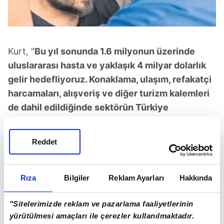
Kurt, "
Bu yıl sonunda 1.6 milyonun üzerinde
uluslararası hasta ve yaklaşık 4 milyar dolarlık
gelir hedefliyoruz. Konaklama, ulaşım, refakatçi
harcamaları, alışveriş ve diğer turizm kalemleri
de dahil edildiğinde sektörün Türkiye
ekonomisine sağladığı toplam katkı çok daha
yüksek seviyelere ulaşıyor" ifadelerini kullandı.
Reddet
Yılın ilk beş ayının beklentiler doğrultusunda
geçtiğini anlatan Kurt, "Özellikle Avrupa,
İngiltere, Almanya, Balkanlar, Türk
Rıza
Bilgiler
Reklam Ayarları
Hakkında
Cumhuriyetleri ve Körfez ülkelerinden gelen
"Sitelerimizde reklam ve pazarlama faaliyetlerinin
talep güçlü şekilde devam ediyor"
dedi.
yürütülmesi amaçları ile çerezler kullanılmaktadır.