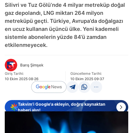
Silivri ve Tuz Gölü’nde 4 milyar metreküp doğal
gaz depolandı, LNG miktarı 264 milyon
metreküpü geçti. Türkiye, Avrupa’da doğalgazı
en ucuz kullanan üçüncü ülke. Yeni kademeli
sistemle abonelerin yüzde 84’ü zamdan
etkilenmeyecek.
Barış Şimşek
Giriş Tarihi:
Güncelleme Tarihi:
10 Ekim 2025 08:26
10 Ekim 2025 09:37
Takvim'i Google'a ekleyin, doğru kaynaktan
haberi alın!