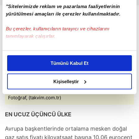
"Sitelerimizde reklam ve pazarlama faaliyetlerinin
yürütülmesi amaçları ile çerezler kullanılmaktadır.
Bu çerezler, kullanıcıların tarayıcı ve cihazlarını
tanımlayarak çalışırlar.
Bu çerezlere izin vermeniz halinde sizlere özel
kişiselleştirilmiş reklamlar sunabilir, sayfalarımızda sizlere
Tümünü Kabul Et
daha iyi reklam deneyimi yaşatabiliriz. Bunu yaparken
amacımızın size daha iyi bir reklam deneyimi sunmak
olduğunu ve sizlere en iyi içerikleri sunabilmek adına
Kişiselleştir
elimizden gelen çabayı gösterdiğimizi ve bu noktada,
reklamların maliyetlerimizi karşılamak noktasında tek gelir
Fotoğraf, (takvim.com.tr)
kalemimiz olduğunu sizlere hatırlatmak isteriz.
EN UCUZ ÜÇÜNCÜ ÜLKE
Her halükârda, kullanıcılar, bu çerezlere izin vermedikleri
takdirde, kullanıcılara hedefli reklamlar
Avrupa başkentlerinde ortalama mesken doğal
gösterilmeyecektir."
gaz satış fiyatı kilovatsaat başına 10.06 eurocent