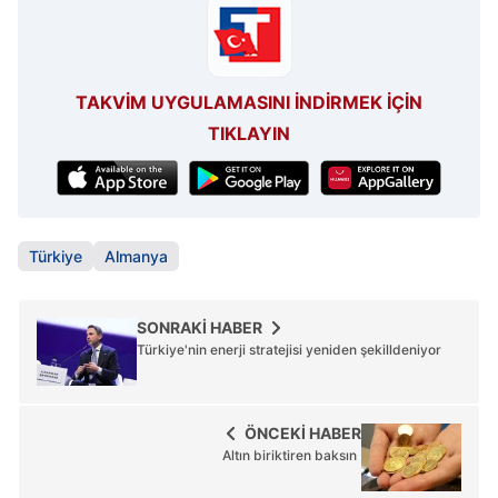
almak için lütfen
tıklayınız
.
TAKVİM UYGULAMASINI İNDİRMEK İÇİN
TIKLAYIN
Türkiye
Almanya
SONRAKİ HABER
Türkiye'nin enerji stratejisi yeniden şekilldeniyor
ÖNCEKİ HABER
Altın biriktiren baksın