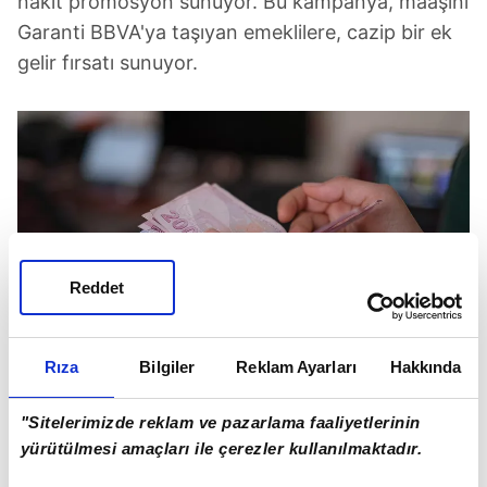
nakit promosyon sunuyor. Bu kampanya, maaşını
Garanti BBVA'ya taşıyan emeklilere, cazip bir ek
gelir fırsatı sunuyor.
Reddet
Rıza
Bilgiler
Reklam Ayarları
Hakkında
Türkiye Finans'tan 14.500 TL'lik Teklif
"Sitelerimizde reklam ve pazarlama faaliyetlerinin
yürütülmesi amaçları ile çerezler kullanılmaktadır.
Türkiye Finans
, emeklilere 12.000 TL'ye varan