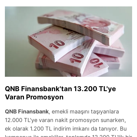
verileriniz işlenmekte olup gerekli olan çerezler bilgi
toplumu hizmetlerinin sunulması amacıyla
kullanılmaktadır. Diğer çerezler, sitemizin daha işlevsel
kılınması ve kişiselleştirilmesi ve sizlere yönelik
reklam/pazarlama faaliyetlerinin yapılması, amaçlarıyla
sınırlı olarak açık rızanız dahilinde kullanılacaktır.
Çerezlere ilişkin tercihlerinizi aşağıda yer alan panel
vasıtasıyla belirleyebilirsiniz. Çerezlere ilişkin detaylı bilgi
için Ayarlar butonuna tıklayabilir,
Çerez Bilgilendirme
Metnimizi
ziyaret edebilirsiniz.
QNB Finansbank'tan 13.200 TL'ye
6698 sayılı Kişisel Verilerin Korunması Kanunu uyarınca
Varan Promosyon
hazırlanmış Aydınlatma Metnimizi okumak ve sitemizde
ilgili mevzuata uygun olarak kullanılan çerezlerle ilgili bilgi
QNB Finansbank
, emekli maaşını taşıyanlara
almak için lütfen
tıklayınız
.
12.000 TL'ye varan nakit promosyon sunarken,
ek olarak 1.200 TL indirim imkanı da tanıyor. Bu