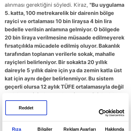
alınması gerektiğini söyledi. Kiraz,
"Bu uygulama
5. katta, 100 metrekarelik bir dairenin bölge
rayici ve ortalaması 10 bin liraysa 4 bin lira
bedelle verilsin anlamına gelmiyor. O bölgede
20 bin liraya verilmesine müsaade edilmeyerek
fırsatçılıkla mücadele edilmiş oluyor. Bakanlık
tarafından toplanan verilerle sokak, mahalle
rayiçleri belirleniyor. Bir sokakta 20 yıllık
daireyle 5 yıllık daire için ya da zemin katla üst
kat için aynı değer belirlenmiyor. Bu sistem
geçerli olursa 12 aylık TÜFE ortalamasıyla değil
emlak vergisinde var olan sistem gibi 4 yılda
belirlenen değer ve bu süre içinde de devam
Reddet
eden yıllarda yeniden değerleme oranında artış
şeklinde olacaktır"
dedi.
Rıza
Bilgiler
Reklam Ayarları
Hakkında