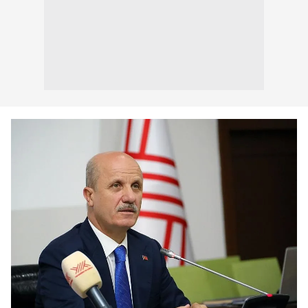
6698 sayılı Kişisel Verilerin Korunması Kanunu uyarınca
hazırlanmış Aydınlatma Metnimizi okumak ve sitemizde
ilgili mevzuata uygun olarak kullanılan çerezlerle ilgili bilgi
almak için lütfen
tıklayınız
.