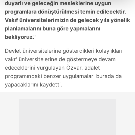
duyarlı ve geleceğin mesleklerine uygun
programlara dönüştürülmesi temin edilecektir.
Her halükârda, kullanıcılar, bu çerezlere izin vermedikleri
takdirde, kullanıcılara hedefli reklamlar
Vakıf üniversitelerimizin de gelecek yıla yönelik
gösterilmeyecektir."
planlamalarını buna göre yapmalarını
bekliyoruz."
Sizlere daha iyi bir hizmet sunabilmek için İnternet
Sitemizde kendimize ve üçüncü kişilere ait çerezler
Devlet üniversitelerine gösterdikleri kolaylıkları
kullanılmaktadır. Bu çerezler vasıtasıyla çeşitli kişisel
vakıf üniversitelerine de göstermeye devam
verileriniz işlenmekte olup gerekli olan çerezler bilgi
edeceklerini vurgulayan Özvar, adalet
toplumu hizmetlerinin sunulması amacıyla
programındaki benzer uygulamaları burada da
kullanılmaktadır. Diğer çerezler, sitemizin daha işlevsel
kılınması ve kişiselleştirilmesi ve sizlere yönelik
yapacaklarını kaydetti.
reklam/pazarlama faaliyetlerinin yapılması, amaçlarıyla
sınırlı olarak açık rızanız dahilinde kullanılacaktır.
Çerezlere ilişkin tercihlerinizi aşağıda yer alan panel
vasıtasıyla belirleyebilirsiniz. Çerezlere ilişkin detaylı bilgi
için Ayarlar butonuna tıklayabilir,
Çerez Bilgilendirme
Metnimizi
ziyaret edebilirsiniz.