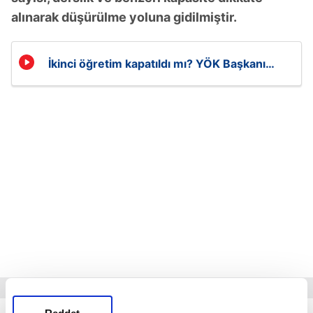
alınarak düşürülme yoluna gidilmiştir.
İkinci öğretim kapatıldı mı? YÖK Başkanı
duyurdu!