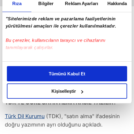
Rıza
Bilgiler
Reklam Ayarları
Hakkında
"Sitelerimizde reklam ve pazarlama faaliyetlerinin
yürütülmesi amaçları ile çerezler kullanılmaktadır.
Bu çerezler, kullanıcıların tarayıcı ve cihazlarını
tanımlayarak çalışırlar.
Bu çerezlere izin vermeniz halinde sizlere özel
kişiselleştirilmiş reklamlar sunabilir, sayfalarımızda sizlere
Tümünü Kabul Et
daha iyi reklam deneyimi yaşatabiliriz. Bunu yaparken
amacımızın size daha iyi bir reklam deneyimi sunmak
(Kaynak: Takvim Foto Arşiv)
olduğunu ve sizlere en iyi içerikleri sunabilmek adına
Kişiselleştir
elimizden gelen çabayı gösterdiğimizi ve bu noktada,
TDK'YE GÖRE SATIN ALMA NASIL YAZILIR?
reklamların maliyetlerimizi karşılamak noktasında tek gelir
kalemimiz olduğunu sizlere hatırlatmak isteriz.
Türk Dil Kurumu
(TDK), "satın alma" ifadesinin
doğru yazımının ayrı olduğunu açıkladı.
Her halükârda, kullanıcılar, bu çerezlere izin vermedikleri
takdirde, kullanıcılara hedefli reklamlar