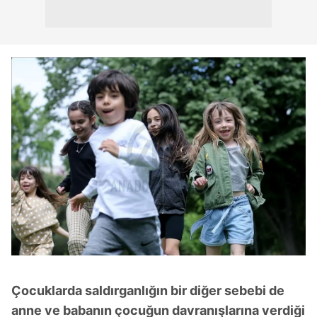
kılınması ve kişiselleştirilmesi ve sizlere yönelik
reklam/pazarlama faaliyetlerinin yapılması, amaçlarıyla
sınırlı olarak açık rızanız dahilinde kullanılacaktır.
Çerezlere ilişkin tercihlerinizi aşağıda yer alan panel
vasıtasıyla belirleyebilirsiniz. Çerezlere ilişkin detaylı bilgi
için Ayarlar butonuna tıklayabilir,
Çerez Bilgilendirme
Metnimizi
ziyaret edebilirsiniz.
6698 sayılı Kişisel Verilerin Korunması Kanunu uyarınca
hazırlanmış Aydınlatma Metnimizi okumak ve sitemizde
ilgili mevzuata uygun olarak kullanılan çerezlerle ilgili bilgi
almak için lütfen
tıklayınız
.
Çocuklarda saldırganlığın bir diğer sebebi de
anne ve babanın çocuğun davranışlarına verdiği