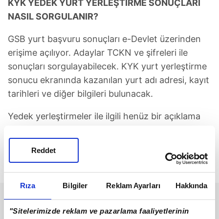
KYK YEDEK YURT YERLEŞTİRME SONUÇLARI
NASIL SORGULANIR?
GSB yurt başvuru sonuçları e-Devlet üzerinden
erişime açılıyor. Adaylar TCKN ve şifreleri ile
sonuçları sorgulayabilecek. KYK yurt yerleştirme
sonucu ekranında kazanılan yurt adı adresi, kayıt
tarihleri ve diğer bilgileri bulunacak.
Yedek yerleştirmeler ile ilgili henüz bir açıklama
gelmedi. Başvuru sonuçları
https://www.turkiye.gov.tr/gsb-yurt-basvuru-
Reddet
sonucu-sorgulama internet adresinden
öğrenilecek.
Rıza
Bilgiler
Reklam Ayarları
Hakkında
"Sitelerimizde reklam ve pazarlama faaliyetlerinin