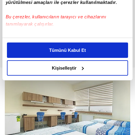
yürütülmesi amaçları ile çerezler kullanılmaktadır.
Bu çerezler, kullanıcıların tarayıcı ve cihazlarını
tanımlayarak çalışırlar.
Bu çerezlere izin vermeniz halinde sizlere özel
kişiselleştirilmiş reklamlar sunabilir, sayfalarımızda sizlere
Tümünü Kabul Et
daha iyi reklam deneyimi yaşatabiliriz. Bunu yaparken
amacımızın size daha iyi bir reklam deneyimi sunmak
olduğunu ve sizlere en iyi içerikleri sunabilmek adına
Kişiselleştir
elimizden gelen çabayı gösterdiğimizi ve bu noktada,
reklamların maliyetlerimizi karşılamak noktasında tek gelir
kalemimiz olduğunu sizlere hatırlatmak isteriz.
Her halükârda, kullanıcılar, bu çerezlere izin vermedikleri
takdirde, kullanıcılara hedefli reklamlar
gösterilmeyecektir."
Sizlere daha iyi bir hizmet sunabilmek için İnternet