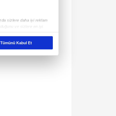
ızda sizlere daha iyi reklam
duğunu ve sizlere en iyi
liyetlerimizi karşılamak
Tümünü Kabul Et
ar gösterilmeyecektir."
çerezler kullanılmaktadır. Bu
u hizmetlerinin sunulması
i ve sizlere yönelik
nılacaktır.
kin detaylı bilgi için Ayarlar
ak ve sitemizde ilgili