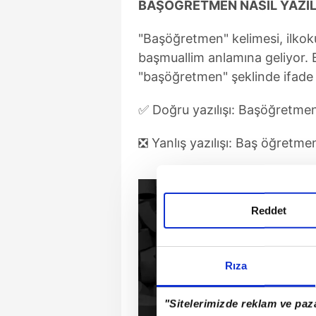
BAŞÖĞRETMEN NASIL YAZIL
"Başöğretmen" kelimesi, ilko
başmuallim anlamına geliyor. 
"başöğretmen" şeklinde ifade e
✅ Doğru yazılışı: Başöğretme
❎ Yanlış yazılışı: Baş öğretme
Reddet
Rıza
"Sitelerimizde reklam ve paza