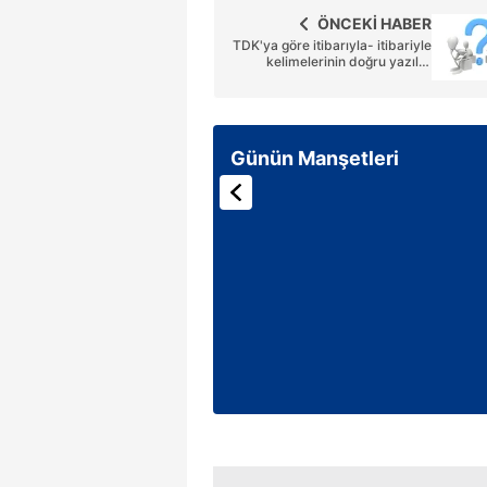
mevzuata uygun olarak kullanılan
ÖNCEKİ HABER
TDK'ya göre itibarıyla- itibariyle
kelimelerinin doğru yazılışı
nedir?
Günün Manşetleri