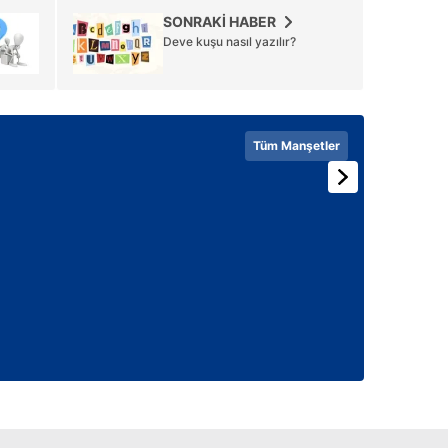
 çerezlerle ilgili bilgi almak için lütfen
tıklayınız
.
SONRAKİ HABER
Deve kuşu nasıl yazılır?
Tüm Manşetler