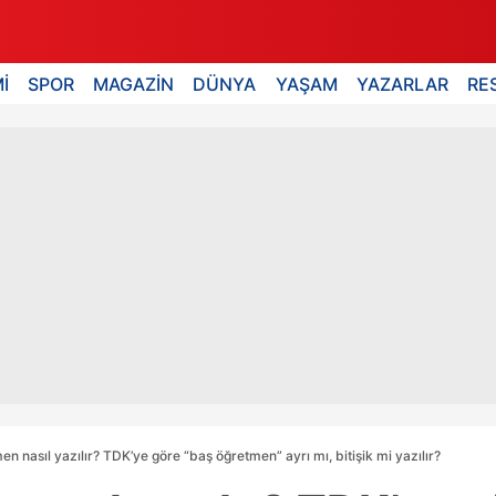
İ
SPOR
MAGAZİN
DÜNYA
YAŞAM
YAZARLAR
RE
n nasıl yazılır? TDK’ye göre “baş öğretmen” ayrı mı, bitişik mi yazılır?