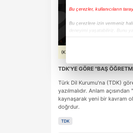
Bu çerezler, kullanıcıların tara
Bu çerezlere izin vermeniz halin
deneyimi yaşatabiliriz. Bunu y
içerikleri sunabilmek adına el
noktasında tek gelir kalemimiz 
(Kaynak: Takvim Foto Arşiv)
Her halükârda, kullanıcılar, bu 
TDK'YE GÖRE "BAŞ ÖĞRETMEN"
Sizlere daha iyi bir hizmet sun
çerezler vasıtasıyla çeşitli kiş
Türk Dil Kurumu'na (TDK) göre
amacıyla kullanılmaktadır. Diğer
yazılmalıdır. Anlam açısından 
reklam/pazarlama faaliyetlerinin
kaynaşarak yeni bir kavram ol
doğrdur.
Çerezlere ilişkin tercihlerinizi 
butonuna tıklayabilir,
Çerez Bi
TDK
6698 sayılı Kişisel Verilerin 