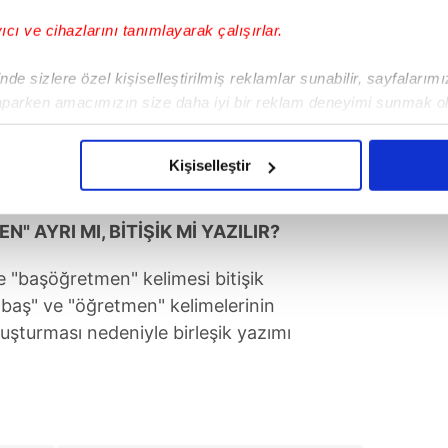
yıcı ve cihazlarını tanımlayarak çalışırlar.
de sizlere özel kişiselleştirilmiş reklamlar sunabilir, sayfalarım
aparken amacımızın size daha iyi bir reklam deneyimi sunmak ol
imizden gelen çabayı gösterdiğimizi ve bu noktada, reklamların ma
olduğunu sizlere hatırlatmak isteriz.
Kişiselleştir
çerezlere izin vermedikleri takdirde, kullanıcılara hedefli reklaml
 AYRI MI, BİTİŞİK Mİ YAZILIR?
abilmek için İnternet Sitemizde kendimize ve üçüncü kişilere ait 
isel verileriniz işlenmekte olup gerekli olan çerezler bilgi toplum
 "başöğretmen" kelimesi bitişik
 çerezler, sitemizin daha işlevsel kılınması ve kişiselleştirilmes
"baş" ve "öğretmen" kelimelerinin
 yapılması, amaçlarıyla sınırlı olarak açık rızanız dahilinde kulla
uşturması nedeniyle birleşik yazımı
aşağıda yer alan panel vasıtasıyla belirleyebilirsiniz. Çerezlere iliş
lgilendirme Metnimizi
ziyaret edebilirsiniz.
Korunması Kanunu uyarınca hazırlanmış Aydınlatma Metnimizi okum