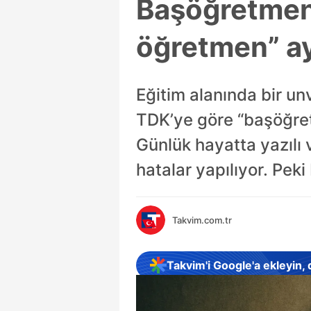
Başöğretmen 
öğretmen” ayr
Eğitim alanında bir un
TDK’ye göre “başöğretmen
Günlük hayatta yazılı
hatalar yapılıyor. Pek
Takvim.com.tr
Takvim'i Google'a ekleyin,