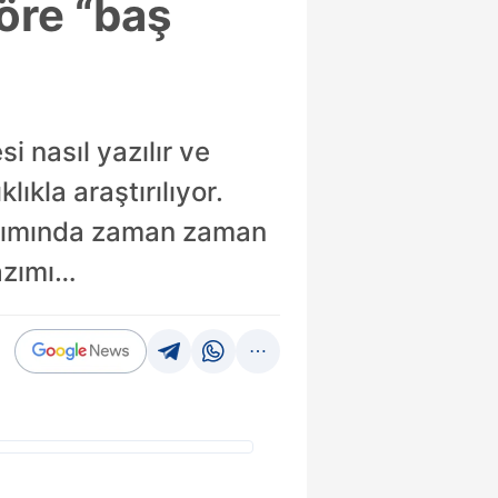
öre “baş
i nasıl yazılır ve
lıkla araştırılıyor.
yazımında zaman zaman
yazımı…