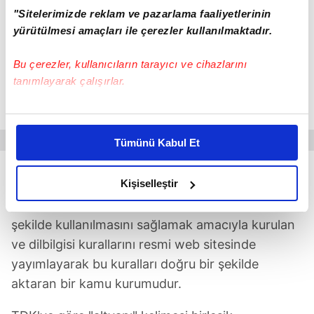
"Sitelerimizde reklam ve pazarlama faaliyetlerinin
yürütülmesi amaçları ile çerezler kullanılmaktadır.
Bu çerezler, kullanıcıların tarayıcı ve cihazlarını
tanımlayarak çalışırlar.
Kaynak: (Takvim Foto Arşiv)
Bu çerezlere izin vermeniz halinde sizlere özel
kişiselleştirilmiş reklamlar sunabilir, sayfalarımızda sizlere
Tümünü Kabul Et
daha iyi reklam deneyimi yaşatabiliriz. Bunu yaparken
amacımızın size daha iyi bir reklam deneyimi sunmak
TDK'YE GÖRE "ALT YAPI" BİRLEŞİK Mİ, AYRI MI?
olduğunu ve sizlere en iyi içerikleri sunabilmek adına
Kişiselleştir
elimizden gelen çabayı gösterdiğimizi ve bu noktada,
Türk Dil Kurumu, Türkçe'nin doğru ve etkili bir
reklamların maliyetlerimizi karşılamak noktasında tek gelir
şekilde kullanılmasını sağlamak amacıyla kurulan
kalemimiz olduğunu sizlere hatırlatmak isteriz.
ve dilbilgisi kurallarını resmi web sitesinde
yayımlayarak bu kuralları doğru bir şekilde
Her halükârda, kullanıcılar, bu çerezlere izin vermedikleri
aktaran bir kamu kurumudur.
takdirde, kullanıcılara hedefli reklamlar
gösterilmeyecektir."