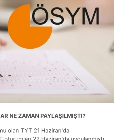
 çerezlerle ilgili bilgi almak için lütfen
tıklayınız
.
LAR NE ZAMAN PAYLAŞILMIŞTI?
umu olan TYT 21 Haziran'da
DT oturumları 22 Haziran'da uygulanmıştı.