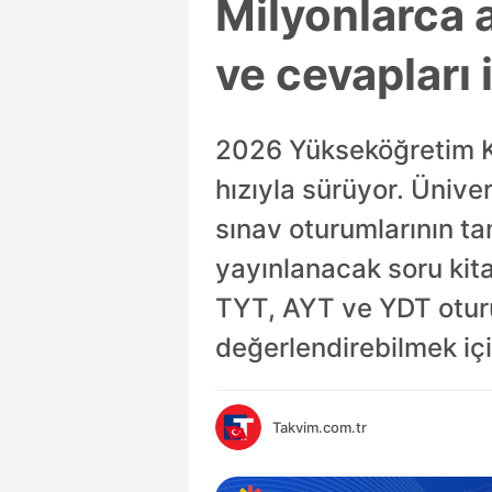
Milyonlarca 
ve cevapları i
2026 Yükseköğretim Ku
hızıyla sürüyor. Ünive
sınav oturumlarının t
yayınlanacak soru kita
TYT, AYT ve YDT oturu
değerlendirebilmek içi
Takvim.com.tr