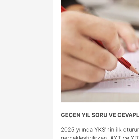
mevzuata uygun olarak kullanılan
GEÇEN YIL SORU VE CEVAP
2025 yılında YKS'nin ilk otur
gerçekleştirilirken, AYT ve Y