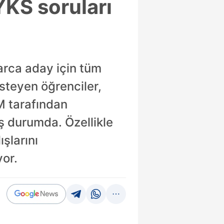
KS soruları
arca aday için tüm
steyen öğrenciler,
M tarafından
ş durumda. Özellikle
şlarını
yor.