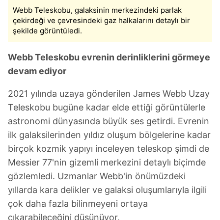
Webb Teleskobu, galaksinin merkezindeki parlak
verileriniz işlenmekte olup gerekli olan çerezler bilgi
çekirdeği ve çevresindeki gaz halkalarını detaylı bir
toplumu hizmetlerinin sunulması amacıyla
şekilde görüntüledi.
kullanılmaktadır. Diğer çerezler, sitemizin daha işlevsel
kılınması ve kişiselleştirilmesi ve sizlere yönelik
Webb Teleskobu evrenin derinliklerini görmeye
reklam/pazarlama faaliyetlerinin yapılması, amaçlarıyla
sınırlı olarak açık rızanız dahilinde kullanılacaktır.
devam ediyor
2021 yılında uzaya gönderilen James Webb Uzay
Çerezlere ilişkin tercihlerinizi aşağıda yer alan panel
vasıtasıyla belirleyebilirsiniz. Çerezlere ilişkin detaylı bilgi
Teleskobu bugüne kadar elde ettiği görüntülerle
için Ayarlar butonuna tıklayabilir,
Çerez Bilgilendirme
astronomi dünyasında büyük ses getirdi. Evrenin
Metnimizi
ziyaret edebilirsiniz.
ilk galaksilerinden yıldız oluşum bölgelerine kadar
birçok kozmik yapıyı inceleyen teleskop şimdi de
6698 sayılı Kişisel Verilerin Korunması Kanunu uyarınca
Messier 77'nin gizemli merkezini detaylı biçimde
hazırlanmış Aydınlatma Metnimizi okumak ve sitemizde
gözlemledi. Uzmanlar Webb'in önümüzdeki
ilgili mevzuata uygun olarak kullanılan çerezlerle ilgili bilgi
almak için lütfen
tıklayınız
.
yıllarda kara delikler ve galaksi oluşumlarıyla ilgili
çok daha fazla bilinmeyeni ortaya
çıkarabileceğini düşünüyor.