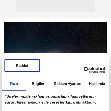
Reddet
Rıza
Bilgiler
Reklam Ayarları
Hakkında
M77'nin merkezindeki kara deliğin Güneş'ten 8 milyon
kat daha büyük olduğu belirlendi.
"Sitelerimizde reklam ve pazarlama faaliyetlerinin
yürütülmesi amaçları ile çerezler kullanılmaktadır.
Bu süreç sırasında ortaya çıkan yoğun radyasyon