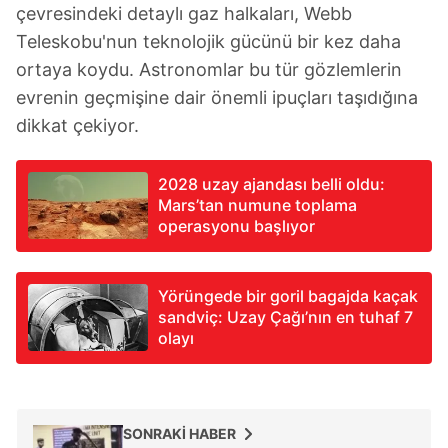
çevresindeki detaylı gaz halkaları, Webb
Teleskobu'nun teknolojik gücünü bir kez daha
ortaya koydu. Astronomlar bu tür gözlemlerin
evrenin geçmişine dair önemli ipuçları taşıdığına
dikkat çekiyor.
2028 uzay ajandası belli oldu:
Mars’tan numune toplama
operasyonu başlıyor
Yörüngede bir goril bagajda kaçak
sandviç: Uzay Çağı’nın en tuhaf 7
olayı
SONRAKİ HABER