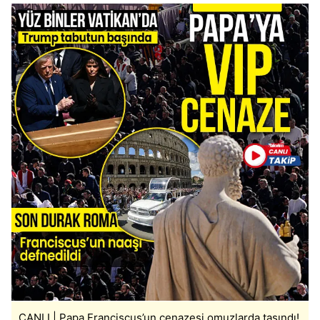
sınırlı olarak açık rızanız dahilinde kullanılacaktır.
Çerezlere ilişkin tercihlerinizi aşağıda yer alan panel
vasıtasıyla belirleyebilirsiniz. Çerezlere ilişkin detaylı bilgi
için Ayarlar butonuna tıklayabilir,
Çerez Bilgilendirme
Metnimizi
ziyaret edebilirsiniz.
6698 sayılı Kişisel Verilerin Korunması Kanunu uyarınca
hazırlanmış Aydınlatma Metnimizi okumak ve sitemizde
ilgili mevzuata uygun olarak kullanılan çerezlerle ilgili bilgi
almak için lütfen
tıklayınız
.
CANLI | Papa Franciscus’un cenazesi omuzlarda taşındı!