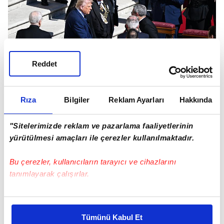
Reddet
Rıza
Bilgiler
Reklam Ayarları
Hakkında
"Sitelerimizde reklam ve pazarlama faaliyetlerinin
ABD Başkanı Donald Trump Vatikan'da, EPA
yürütülmesi amaçları ile çerezler kullanılmaktadır.
Trump, Zelenskiy ve aralarında Fransa
Bu çerezler, kullanıcıların tarayıcı ve cihazlarını
Cumhurbaşkanı Emmanuel Macron'un da
tanımlayarak çalışırlar.
bulunduğu diğer dünya liderlerinin cenaze töreni
için Vatikan'da bulunuyor.
Bu çerezlere izin vermeniz halinde sizlere özel
kişiselleştirilmiş reklamlar sunabilir, sayfalarımızda sizlere
Tümünü Kabul Et
KİLİSEDE DÖRTLÜ BULUŞMA
daha iyi reklam deneyimi yaşatabiliriz. Bunu yaparken