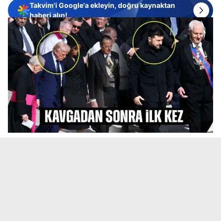
Takvim'i Google'a ekleyin, doğru kaynaktan
haberi alın!