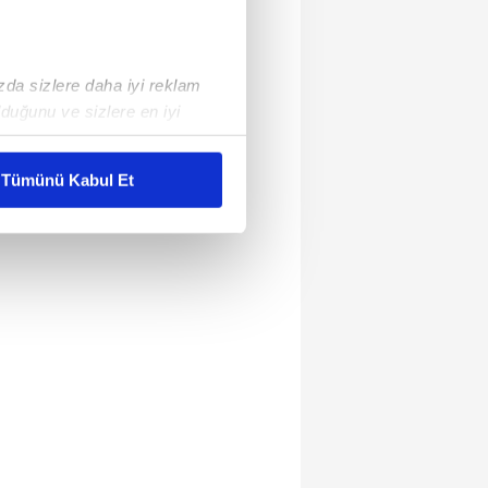
ızda sizlere daha iyi reklam
duğunu ve sizlere en iyi
liyetlerimizi karşılamak
Tümünü Kabul Et
ar gösterilmeyecektir."
çerezler kullanılmaktadır. Bu
u hizmetlerinin sunulması
i ve sizlere yönelik
nılacaktır.
kin detaylı bilgi için Ayarlar
ak ve sitemizde ilgili