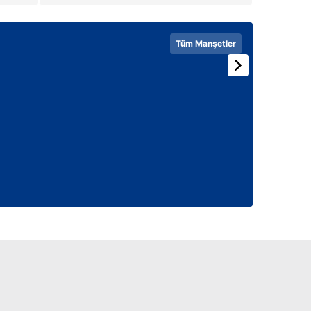
 çerezlerle ilgili bilgi almak için lütfen
tıklayınız
.
Tüm Manşetler