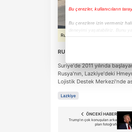
Bu çerezler, kullanıcıların tara
Bu çerezlere izin vermeniz halin
deneyimi yaşatabiliriz. Bunu y
Rus general kurtarma operasyonlar
içerikleri sunabilmek adına el
noktasında tek gelir kalemimiz 
RUSYA'NIN SURİYE'DE ASKE
Her halükârda, kullanıcılar, bu 
Suriye'de 2011 yılında başlaya
Sizlere daha iyi bir hizmet sun
Rusya'nın, Lazkiye'deki Hmey
çerezler vasıtasıyla çeşitli kiş
Lojistik Destek Merkezi'nde as
amacıyla kullanılmaktadır. Diğer
reklam/pazarlama faaliyetlerinin
Lazkiye
Çerezlere ilişkin tercihlerinizi 
ÖNCEKİ HABER
butonuna tıklayabilir,
Çerez Bi
Trump'ın çok konuşulan arka
plan fotoğrafı
6698 sayılı Kişisel Verilerin 