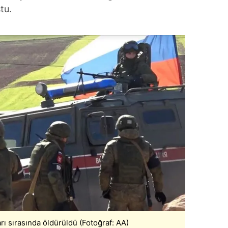
tu.
ı sırasında öldürüldü (Fotoğraf: AA)