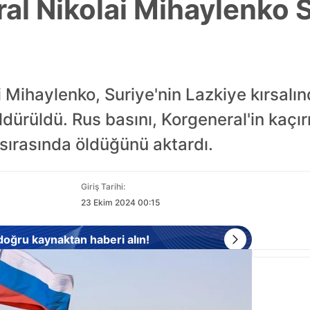
al Nikolai Mihaylenko S
 Mihaylenko, Suriye'nin Lazkiye kırsalı
ldürüldü. Rus basını, Korgeneral'in kaçır
ırasında öldüğünü aktardı.
Giriş Tarihi:
23 Ekim 2024 00:15
 doğru kaynaktan haberi alın!