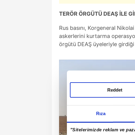
TERÖR ÖRGÜTÜ DEAŞ İLE G
Rus basını, Korgeneral Nikola
askerlerini kurtarma operasyon
örgütü DEAŞ üyeleriyle girdiği
Reddet
Rıza
"Sitelerimizde reklam ve paza