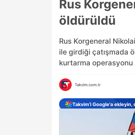
Rus Korgener
öldürüldü
Rus Korgeneral Nikolai
ile girdiği çatışmada ö
kurtarma operasyonu s
Takvim.com.tr
Takvim'i Google'a ekleyin,