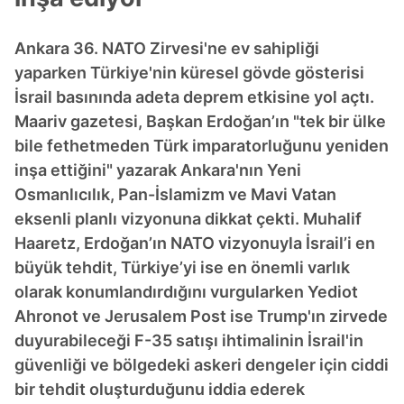
Ankara 36. NATO Zirvesi'ne ev sahipliği
yaparken Türkiye'nin küresel gövde gösterisi
İsrail basınında adeta deprem etkisine yol açtı.
Maariv gazetesi, Başkan Erdoğan’ın "tek bir ülke
bile fethetmeden Türk imparatorluğunu yeniden
inşa ettiğini" yazarak Ankara'nın Yeni
Osmanlıcılık, Pan-İslamizm ve Mavi Vatan
eksenli planlı vizyonuna dikkat çekti. Muhalif
Haaretz, Erdoğan’ın NATO vizyonuyla İsrail’i en
büyük tehdit, Türkiye’yi ise en önemli varlık
olarak konumlandırdığını vurgularken Yediot
Ahronot ve Jerusalem Post ise Trump'ın zirvede
duyurabileceği F-35 satışı ihtimalinin İsrail'in
güvenliği ve bölgedeki askeri dengeler için ciddi
bir tehdit oluşturduğunu iddia ederek