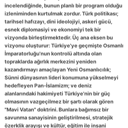
incelendiğinde, bunun planlı bir program olduğu
izleniminden kurtulmak zordur. Türk politikası;
tarihsel hafızayı, dini ideolojiyi, askeri gücü,
esnek diplomasiyi ve ekonomiyi tek bir
vizyonda birleştirmektedir. Üç ana eksen bu
vizyonu oluşturur: Türkiye'ye geçmişte Osmanlı
İmparatorluğu'nun kontrolü altında olan
topraklarda ağırlık merkezini yeniden
kazandırmayı amaçlayan Yeni Osmanlıcılık;
Sünni dünyasının lideri konumuna yükselmeyi
hedefleyen Pan-İslamizm; ve deniz
alanlarındaki hakimiyeti Türkiye'nin bir güç
olmasının vazgeçilmez bir şartı olarak gören
"Mavi Vatan" doktrini. Bunlara bağımsız bir
savunma sanayisinin geliştirilmesi, stratejik
özerklik arayışı ve kültür, eğitim ile insani