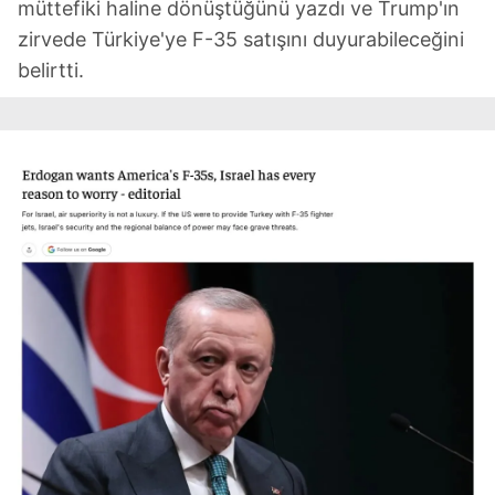
müttefiki haline dönüştüğünü yazdı ve Trump'ın
Metnimizi
ziyaret edebilirsiniz.
zirvede Türkiye'ye F-35 satışını duyurabileceğini
belirtti.
6698 sayılı Kişisel Verilerin Korunması Kanunu uyarınca
hazırlanmış Aydınlatma Metnimizi okumak ve sitemizde
ilgili mevzuata uygun olarak kullanılan çerezlerle ilgili bilgi
almak için lütfen
tıklayınız
.