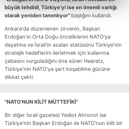
kalemimiz olduğunu sizlere hatırlatmak isteriz.
büyük tehdidi, Türkiye'yi ise en önemli varlığı
olarak yeniden tanımlıyor"
başlığını kullandı.
Her halükârda, kullanıcılar, bu çerezlere izin vermedikleri
takdirde, kullanıcılara hedefli reklamlar
Ankara'da düzenlenen zirvenin, Başkan
gösterilmeyecektir."
Erdoğan'ın Orta Doğu önceliklerini NATO'ya
dayatma ve İsrail'in azalan statüsünü Türkiye'nin
Sizlere daha iyi bir hizmet sunabilmek için İnternet
stratejik hedeflerini ilerletmek için kullanma
Sitemizde kendimize ve üçüncü kişilere ait çerezler
kullanılmaktadır. Bu çerezler vasıtasıyla çeşitli kişisel
çabasını vurguladığını öne süren Haaretz,
verileriniz işlenmekte olup gerekli olan çerezler bilgi
Türkiye'nin NATO'ya şart koşabilme gücüne
toplumu hizmetlerinin sunulması amacıyla
dikkat çekti.
kullanılmaktadır. Diğer çerezler, sitemizin daha işlevsel
kılınması ve kişiselleştirilmesi ve sizlere yönelik
reklam/pazarlama faaliyetlerinin yapılması, amaçlarıyla
sınırlı olarak açık rızanız dahilinde kullanılacaktır.
"NATO'NUN KİLİT MÜTTEFİKİ"
Bir diğer İsrail gazetesi Yediot Ahronot ise
Çerezlere ilişkin tercihlerinizi aşağıda yer alan panel
vasıtasıyla belirleyebilirsiniz. Çerezlere ilişkin detaylı bilgi
Türkiye'nin Başkan Erdoğan ile NATO'nun kilit bir
için Ayarlar butonuna tıklayabilir,
Çerez Bilgilendirme