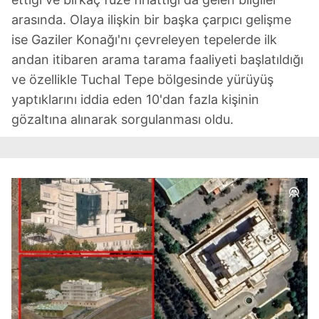
Metnimizi
ziyaret edebilirsiniz.
arasında. Olaya ilişkin bir başka çarpıcı gelişme
ise Gaziler Konağı'nı çevreleyen tepelerde ilk
6698 sayılı Kişisel Verilerin Korunması Kanunu uyarınca
andan itibaren arama tarama faaliyeti başlatıldığı
hazırlanmış Aydınlatma Metnimizi okumak ve sitemizde
ilgili mevzuata uygun olarak kullanılan çerezlerle ilgili bilgi
ve özellikle Tuchal Tepe bölgesinde yürüyüş
almak için lütfen
tıklayınız
.
yaptıklarını iddia eden 10'dan fazla kişinin
gözaltına alınarak sorgulanması oldu.