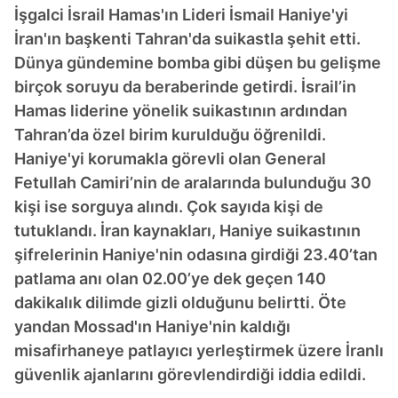
İşgalci İsrail Hamas'ın Lideri İsmail Haniye'yi
İran'ın başkenti Tahran'da suikastla şehit etti.
Dünya gündemine bomba gibi düşen bu gelişme
birçok soruyu da beraberinde getirdi. İsrail’in
Hamas liderine yönelik suikastının ardından
Tahran’da özel birim kurulduğu öğrenildi.
Haniye'yi korumakla görevli olan General
Fetullah Camiri’nin de aralarında bulunduğu 30
kişi ise sorguya alındı. Çok sayıda kişi de
tutuklandı. İran kaynakları, Haniye suikastının
şifrelerinin Haniye'nin odasına girdiği 23.40’tan
patlama anı olan 02.00’ye dek geçen 140
dakikalık dilimde gizli olduğunu belirtti. Öte
yandan Mossad'ın Haniye'nin kaldığı
misafirhaneye patlayıcı yerleştirmek üzere İranlı
güvenlik ajanlarını görevlendirdiği iddia edildi.