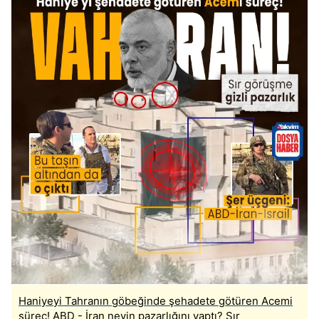
Haniyeyi Tahranın göbeğinde şehadete götüren Acemi
süreç! ABD - İran neyin pazarlığını yaptı? Sır