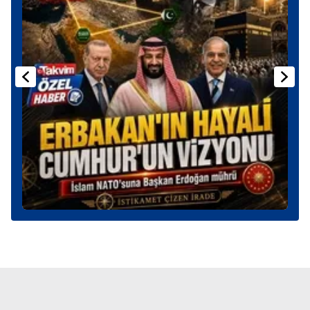
Sizlere daha iyi bir hizmet sunabilmek için İnternet
Sitemizde kendimize ve üçüncü kişilere ait çerezler
kullanılmaktadır. Bu çerezler vasıtasıyla çeşitli kişisel
verileriniz işlenmekte olup gerekli olan çerezler bilgi
toplumu hizmetlerinin sunulması amacıyla
kullanılmaktadır. Diğer çerezler, sitemizin daha işlevsel
kılınması ve kişiselleştirilmesi ve sizlere yönelik
reklam/pazarlama faaliyetlerinin yapılması, amaçlarıyla
sınırlı olarak açık rızanız dahilinde kullanılacaktır.
Çerezlere ilişkin tercihlerinizi aşağıda yer alan panel
vasıtasıyla belirleyebilirsiniz. Çerezlere ilişkin detaylı bilgi
için Ayarlar butonuna tıklayabilir,
Çerez Bilgilendirme
Metnimizi
ziyaret edebilirsiniz.
6698 sayılı Kişisel Verilerin Korunması Kanunu uyarınca
hazırlanmış Aydınlatma Metnimizi okumak ve sitemizde
ilgili mevzuata uygun olarak kullanılan çerezlerle ilgili bilgi
almak için lütfen
tıklayınız
.