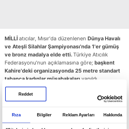
MİLLİ
atıcılar, Mısır'da düzenlenen
Dünya Havalı
ve
Ateşli Silahlar Şampiyonası'nda
1'er gümüş
ve bronz
madalya elde etti.
Türkiye Atıcılık
Federasyonu'nun açıklamasına göre;
başkent
Kahire'deki organizasyonda
25 metre standart
tabanca kadınlar müsabakaları
yapıldı.
Müsabakalar sonucunda
Şevval İlayda
Tarhan,
Reddet
bireyselde 569 puanla
gümüş madalya elde
etti.
Milli sporcu atıcılık tarihinde
bu kategoride
madalya
kazanan ilk isim
oldu. Şevval İlayda
Rıza
Bilgiler
Reklam Ayarları
Hakkında
Tarhan, Şimal Yılmaz ve Esra Bozabalı'nın bu
disiplinde topladığı 1659 puanla Türkiye, takım