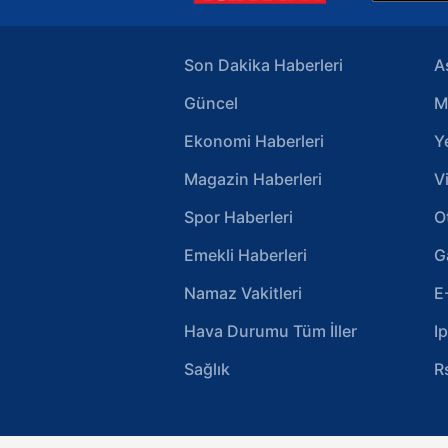
6698 sayılı Kişisel Verilerin 
mevzuata uygun olarak kullanılan
Son Dakika Haberleri
A
Güncel
M
Ekonomi Haberleri
Y
Magazin Haberleri
V
Spor Haberleri
O
Emekli Haberleri
G
Namaz Vakitleri
E
Hava Durumu Tüm İller
I
Sağlık
R