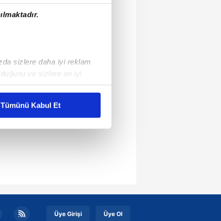
ılmaktadır.
ızda sizlere daha iyi reklam
duğunu ve sizlere en iyi
liyetlerimizi karşılamak
Tümünü Kabul Et
ar gösterilmeyecektir."
çerezler kullanılmaktadır. Bu
u hizmetlerinin sunulması
i ve sizlere yönelik
nılacaktır.
kin detaylı bilgi için Ayarlar
Üye Girişi
Üye Ol