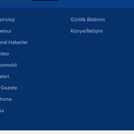
Korunması Kanunu uyarınca hazırlanmış Aydınlatma Metnimizi okum
 çerezlerle ilgili bilgi almak için lütfen
tıklayınız
.
stroloji
Gizlilik Bildirimi
emur
Künye/İletişim
erel Haberler
ideo
tomobil
aleri
-Gazete
phone
ss