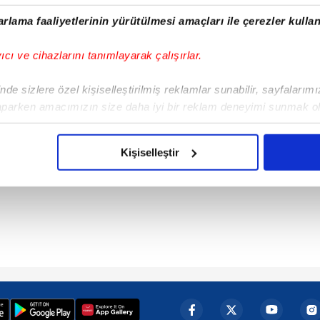
rlama faaliyetlerinin yürütülmesi amaçları ile çerezler kullan
yıcı ve cihazlarını tanımlayarak çalışırlar.
de sizlere özel kişiselleştirilmiş reklamlar sunabilir, sayfalarım
aparken amacımızın size daha iyi bir reklam deneyimi sunmak ol
imizden gelen çabayı gösterdiğimizi ve bu noktada, reklamların ma
olduğunu sizlere hatırlatmak isteriz.
Kişiselleştir
çerezlere izin vermedikleri takdirde, kullanıcılara hedefli reklaml
abilmek için İnternet Sitemizde kendimize ve üçüncü kişilere ait 
isel verileriniz işlenmekte olup gerekli olan çerezler bilgi toplum
 çerezler, sitemizin daha işlevsel kılınması ve kişiselleştirilmes
 yapılması, amaçlarıyla sınırlı olarak açık rızanız dahilinde kulla
aşağıda yer alan panel vasıtasıyla belirleyebilirsiniz. Çerezlere iliş
lgilendirme Metnimizi
ziyaret edebilirsiniz.