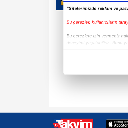
"Sitelerimizde reklam ve paza
Bu çerezler, kullanıcıların tara
Bu çerezlere izin vermeniz halin
deneyimi yaşatabiliriz. Bunu y
içerikleri sunabilmek adına el
noktasında tek gelir kalemimiz 
Her halükârda, kullanıcılar, bu 
Sizlere daha iyi bir hizmet sun
çerezler vasıtasıyla çeşitli kiş
amacıyla kullanılmaktadır. Diğer
reklam/pazarlama faaliyetlerinin
Çerezlere ilişkin tercihlerinizi 
butonuna tıklayabilir,
Çerez Bi