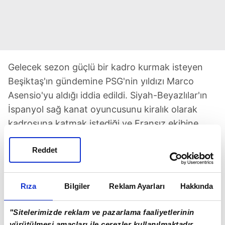
Gelecek sezon güçlü bir kadro kurmak isteyen
Beşiktaş'ın gündemine PSG'nin yıldızı Marco
Asensio'yu aldığı iddia edildi. Siyah-Beyazlılar'ın
İspanyol sağ kanat oyuncusunu kiralık olarak
kadrosuna katmak istediği ve Fransız ekibine
kiralama şartlarını sorduğu öne sürüldü. Geçen
Reddet
sezonun başında transfer olduğu PSG'de toplam
31 maça çıkan 28 yaşındaki futbolcu 5 gol, 7
asistle 12 gole katkıda bulundu. Güncel verilere
Rıza
Bilgiler
Reklam Ayarları
Hakkında
göre 20 milyon Euro değer biçilen Asensio'nun
kontratı 2026 yılında sona erecek.
"Sitelerimizde reklam ve pazarlama faaliyetlerinin
yürütülmesi amaçları ile çerezler kullanılmaktadır.