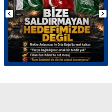
Sitemizde kendimize ve üçüncü kişilere ait çerezler
kullanılmaktadır. Bu çerezler vasıtasıyla çeşitli kişisel
verileriniz işlenmekte olup gerekli olan çerezler bilgi
toplumu hizmetlerinin sunulması amacıyla
kullanılmaktadır. Diğer çerezler, sitemizin daha işlevsel
kılınması ve kişiselleştirilmesi ve sizlere yönelik
reklam/pazarlama faaliyetlerinin yapılması, amaçlarıyla
sınırlı olarak açık rızanız dahilinde kullanılacaktır.
Çerezlere ilişkin tercihlerinizi aşağıda yer alan panel
vasıtasıyla belirleyebilirsiniz. Çerezlere ilişkin detaylı bilgi
için Ayarlar butonuna tıklayabilir,
Çerez Bilgilendirme
Metnimizi
ziyaret edebilirsiniz.
6698 sayılı Kişisel Verilerin Korunması Kanunu uyarınca
hazırlanmış Aydınlatma Metnimizi okumak ve sitemizde
ilgili mevzuata uygun olarak kullanılan çerezlerle ilgili bilgi
almak için lütfen
tıklayınız
.