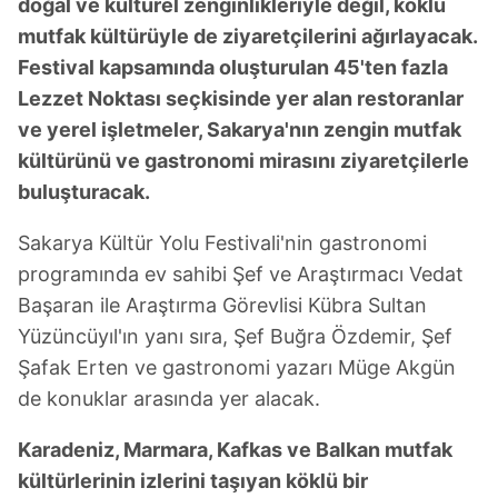
doğal ve kültürel zenginlikleriyle değil, köklü
için Ayarlar butonuna tıklayabilir,
Çerez Bilgilendirme
mutfak kültürüyle de ziyaretçilerini ağırlayacak.
Metnimizi
ziyaret edebilirsiniz.
Festival kapsamında oluşturulan 45'ten fazla
Lezzet Noktası seçkisinde yer alan restoranlar
6698 sayılı Kişisel Verilerin Korunması Kanunu uyarınca
ve yerel işletmeler, Sakarya'nın zengin mutfak
hazırlanmış Aydınlatma Metnimizi okumak ve sitemizde
ilgili mevzuata uygun olarak kullanılan çerezlerle ilgili bilgi
kültürünü ve gastronomi mirasını ziyaretçilerle
almak için lütfen
tıklayınız
.
buluşturacak.
Sakarya Kültür Yolu Festivali'nin gastronomi
programında ev sahibi Şef ve Araştırmacı Vedat
Başaran ile Araştırma Görevlisi Kübra Sultan
Yüzüncüyıl'ın yanı sıra, Şef Buğra Özdemir, Şef
Şafak Erten ve gastronomi yazarı Müge Akgün
de konuklar arasında yer alacak.
Karadeniz, Marmara, Kafkas ve Balkan mutfak
kültürlerinin izlerini taşıyan köklü bir