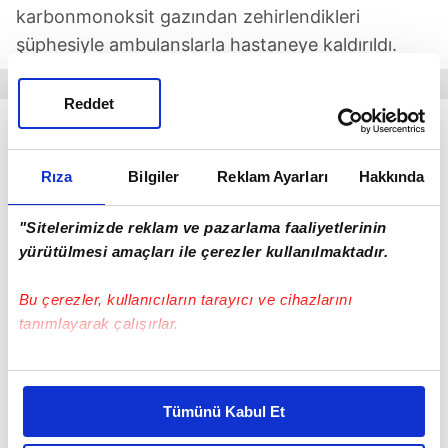
karbonmonoksit gazından zehirlendikleri
şüphesiyle ambulanslarla hastaneye kaldırıldı.
Reddet
Rıza
Bilgiler
Reklam Ayarları
Hakkında
"Sitelerimizde reklam ve pazarlama faaliyetlerinin
yürütülmesi amaçları ile çerezler kullanılmaktadır.
Bu çerezler, kullanıcıların tarayıcı ve cihazlarını
tanımlayarak çalışırlar.
Bu çerezlere izin vermeniz halinde sizlere özel
kişiselleştirilmiş reklamlar sunabilir, sayfalarımızda sizlere
BİNA BOŞALTILDI
Tümünü Kabul Et
daha iyi reklam deneyimi yaşatabiliriz. Bunu yaparken
Ekipler, pastanenin bulunduğu 4 katlı binayı
amacımızın size daha iyi bir reklam deneyimi sunmak