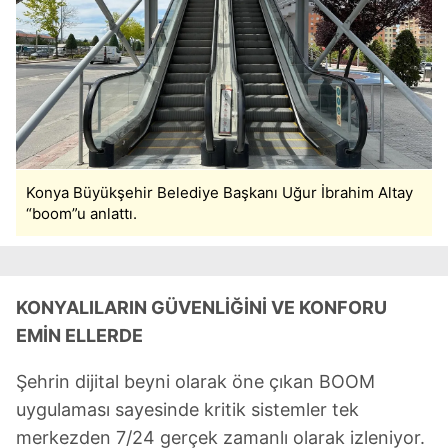
Çerezlere ilişkin tercihlerinizi aşağıda yer alan panel
vasıtasıyla belirleyebilirsiniz. Çerezlere ilişkin detaylı bilgi
için Ayarlar butonuna tıklayabilir,
Çerez Bilgilendirme
Metnimizi
ziyaret edebilirsiniz.
6698 sayılı Kişisel Verilerin Korunması Kanunu uyarınca
hazırlanmış Aydınlatma Metnimizi okumak ve sitemizde
ilgili mevzuata uygun olarak kullanılan çerezlerle ilgili bilgi
Konya Büyükşehir Belediye Başkanı Uğur İbrahim Altay
almak için lütfen
tıklayınız
.
“boom”u anlattı.
KONYALILARIN GÜVENLİĞİNİ VE KONFORU
EMİN ELLERDE
Şehrin dijital beyni olarak öne çıkan BOOM
uygulaması sayesinde kritik sistemler tek
merkezden 7/24 gerçek zamanlı olarak izleniyor.