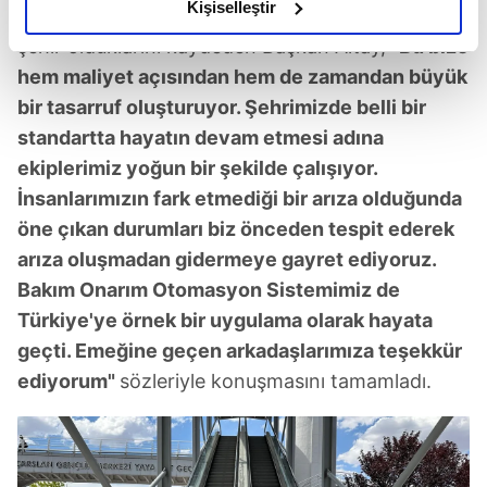
olduğunu ve sizlere en iyi içerikleri sunabilmek adına
Kişiselleştir
yaygınlaştırmaya çalıştıklarını, bu konuda lider bir
elimizden gelen çabayı gösterdiğimizi ve bu noktada,
şehir olduklarını kaydeden Başkan Altay,
"Bu bize
reklamların maliyetlerimizi karşılamak noktasında tek gelir
hem maliyet açısından hem de zamandan büyük
kalemimiz olduğunu sizlere hatırlatmak isteriz.
bir tasarruf oluşturuyor. Şehrimizde belli bir
Her halükârda, kullanıcılar, bu çerezlere izin vermedikleri
standartta hayatın devam etmesi adına
takdirde, kullanıcılara hedefli reklamlar
ekiplerimiz yoğun bir şekilde çalışıyor.
gösterilmeyecektir."
İnsanlarımızın fark etmediği bir arıza olduğunda
öne çıkan durumları biz önceden tespit ederek
Sizlere daha iyi bir hizmet sunabilmek için İnternet
arıza oluşmadan gidermeye gayret ediyoruz.
Sitemizde kendimize ve üçüncü kişilere ait çerezler
Bakım Onarım Otomasyon Sistemimiz de
kullanılmaktadır. Bu çerezler vasıtasıyla çeşitli kişisel
verileriniz işlenmekte olup gerekli olan çerezler bilgi
Türkiye'ye örnek bir uygulama olarak hayata
toplumu hizmetlerinin sunulması amacıyla
geçti. Emeğine geçen arkadaşlarımıza teşekkür
kullanılmaktadır. Diğer çerezler, sitemizin daha işlevsel
ediyorum"
sözleriyle konuşmasını tamamladı.
kılınması ve kişiselleştirilmesi ve sizlere yönelik
reklam/pazarlama faaliyetlerinin yapılması, amaçlarıyla
sınırlı olarak açık rızanız dahilinde kullanılacaktır.