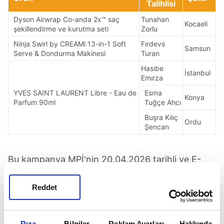
Talihlisi
Dyson Airwrap Co-anda 2x™ saç
Tunahan
Kocaeli
şekillendirme ve kurutma seti
Zorlu
Ninja Swirl by CREAMi 13-in-1 Soft
Fırdevs
Samsun
Serve & Dondurma Makinesi
Turan
Hasıbe
İstanbul
Emırza
YVES SAINT LAURENT Libre - Eau de
Esma
Konya
Parfum 90ml
Tuğçe Ahcı
Buşra Kılıç
Ordu
Şencan
Bu kampanya MPİ'nin 20.04.2026 tarihli ve E-
40453693-255.01.02-89253 sayılı izniyle
düzenlenmiştir. 08.06.2026 tarihinde yapılan
Reddet
çekilişe 333.756 katılım gerçekleşmiştir. İkramiye
kazanan asil talihlilerin ikramiyelerini almak için
Rıza
Bilgiler
Reklam Ayarları
Hakkında