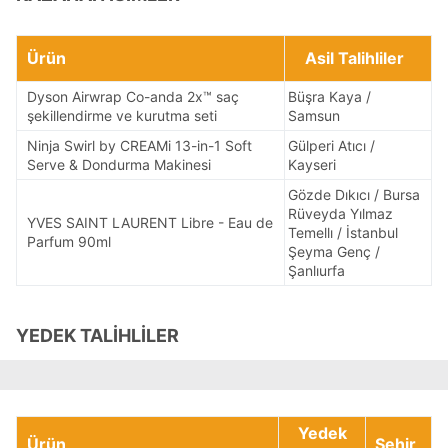
Ürün
Asil Talihliler
Dyson Airwrap Co-anda 2x™ saç
Büşra Kaya /
şekillendirme ve kurutma seti
Samsun
Ninja Swirl by CREAMi 13-in-1 Soft
Gülperi Atıcı /
Serve & Dondurma Makinesi
Kayseri
Gözde Dıkıcı / Bursa
Rüveyda Yılmaz
YVES SAINT LAURENT Libre - Eau de
Temellı / İstanbul
Parfum 90ml
Şeyma Genç /
Şanlıurfa
YEDEK TALİHLİLER
Yedek
Ürün
Şehir