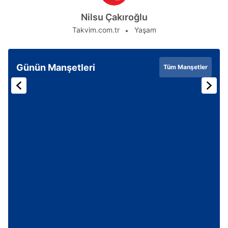
ilgili mevzuata uygun olarak kullanılan çerezlerle ilgili bilgi
Nilsu Çakıroğlu
almak için lütfen
tıklayınız
.
Takvim.com.tr
Yaşam
Günün Manşetleri
Tüm Manşetler