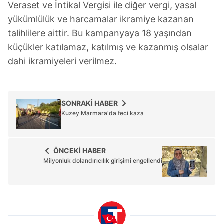
Veraset ve İntikal Vergisi ile diğer vergi, yasal
gösterilmeyecektir."
yükümlülük ve harcamalar ikramiye kazanan
Sizlere daha iyi bir hizmet sunabilmek için İnternet
talihlilere aittir. Bu kampanyaya 18 yaşından
Sitemizde kendimize ve üçüncü kişilere ait çerezler
küçükler katılamaz, katılmış ve kazanmış olsalar
kullanılmaktadır. Bu çerezler vasıtasıyla çeşitli kişisel
dahi ikramiyeleri verilmez.
verileriniz işlenmekte olup gerekli olan çerezler bilgi
toplumu hizmetlerinin sunulması amacıyla
kullanılmaktadır. Diğer çerezler, sitemizin daha işlevsel
kılınması ve kişiselleştirilmesi ve sizlere yönelik
SONRAKİ HABER
reklam/pazarlama faaliyetlerinin yapılması, amaçlarıyla
Kuzey Marmara'da feci kaza
sınırlı olarak açık rızanız dahilinde kullanılacaktır.
Çerezlere ilişkin tercihlerinizi aşağıda yer alan panel
ÖNCEKİ HABER
Milyonluk dolandırıcılık girişimi engellendi
vasıtasıyla belirleyebilirsiniz. Çerezlere ilişkin detaylı bilgi
için Ayarlar butonuna tıklayabilir,
Çerez Bilgilendirme
Metnimizi
ziyaret edebilirsiniz.
6698 sayılı Kişisel Verilerin Korunması Kanunu uyarınca
hazırlanmış Aydınlatma Metnimizi okumak ve sitemizde