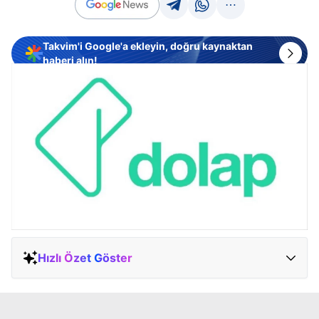
Takvim'i Google'a ekleyin, doğru kaynaktan
haberi alın!
Hızlı Özet Göster