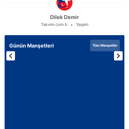
Metnimizi
ziyaret edebilirsiniz.
Dilek Demir
6698 sayılı Kişisel Verilerin Korunması Kanunu uyarınca
hazırlanmış Aydınlatma Metnimizi okumak ve sitemizde
Takvim.com.tr
Yaşam
ilgili mevzuata uygun olarak kullanılan çerezlerle ilgili bilgi
almak için lütfen
tıklayınız
.
Günün Manşetleri
Tüm Manşetler