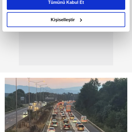
Tümünü Kabul Et
daha iyi reklam deneyimi yaşatabiliriz. Bunu yaparken
amacımızın size daha iyi bir reklam deneyimi sunmak
olduğunu ve sizlere en iyi içerikleri sunabilmek adına
Kişiselleştir
elimizden gelen çabayı gösterdiğimizi ve bu noktada,
reklamların maliyetlerimizi karşılamak noktasında tek gelir
kalemimiz olduğunu sizlere hatırlatmak isteriz.
Her halükârda, kullanıcılar, bu çerezlere izin vermedikleri
takdirde, kullanıcılara hedefli reklamlar
gösterilmeyecektir."
Sizlere daha iyi bir hizmet sunabilmek için İnternet
Sitemizde kendimize ve üçüncü kişilere ait çerezler
kullanılmaktadır. Bu çerezler vasıtasıyla çeşitli kişisel
verileriniz işlenmekte olup gerekli olan çerezler bilgi
toplumu hizmetlerinin sunulması amacıyla
kullanılmaktadır. Diğer çerezler, sitemizin daha işlevsel
kılınması ve kişiselleştirilmesi ve sizlere yönelik