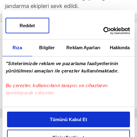
jandarma ekipleri sevk edildi.
Reddet
Rıza
Bilgiler
Reklam Ayarları
Hakkında
"Sitelerimizde reklam ve pazarlama faaliyetlerinin
yürütülmesi amaçları ile çerezler kullanılmaktadır.
Bu çerezler, kullanıcıların tarayıcı ve cihazlarını
tanımlayarak çalışırlar.
Bu çerezlere izin vermeniz halinde sizlere özel
kişiselleştirilmiş reklamlar sunabilir, sayfalarımızda sizlere
Tümünü Kabul Et
daha iyi reklam deneyimi yaşatabiliriz. Bunu yaparken
AİLE ÜYELERİNİN İFADESİ ALINDI
amacımızın size daha iyi bir reklam deneyimi sunmak
olduğunu ve sizlere en iyi içerikleri sunabilmek adına