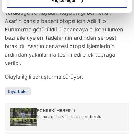
Kişiselleştir
Yapılan kontrolde Asar'ın karnından tabancayla
elimizden gelen çabayı gösterdiğimizi ve bu noktada,
vurulduğu ve hayatını kaybettiği belirlendi.
reklamların maliyetlerimizi karşılamak noktasında tek gelir
Asar'ın cansız bedeni otopsi için Adli Tıp
kalemimiz olduğunu sizlere hatırlatmak isteriz.
Kurumu'na götürüldü. Tabancaya el konulurken,
Her halükârda, kullanıcılar, bu çerezlere izin vermedikleri
bazı aile üyeleri ifadelerinin ardından serbest
takdirde, kullanıcılara hedefli reklamlar
bırakıldı. Asar'ın cenazesi otopsi işlemlerinin
gösterilmeyecektir."
ardından yakınlarına teslim edilerek toprağa
verildi.
Sizlere daha iyi bir hizmet sunabilmek için İnternet
Sitemizde kendimize ve üçüncü kişilere ait çerezler
Olayla ilgili soruşturma sürüyor.
kullanılmaktadır. Bu çerezler vasıtasıyla çeşitli kişisel
verileriniz işlenmekte olup gerekli olan çerezler bilgi
Diyarbakır
toplumu hizmetlerinin sunulması amacıyla
kullanılmaktadır. Diğer çerezler, sitemizin daha işlevsel
kılınması ve kişiselleştirilmesi ve sizlere yönelik
SONRAKİ HABER
reklam/pazarlama faaliyetlerinin yapılması, amaçlarıyla
İstanbul'da suikast planını polis bozdu
sınırlı olarak açık rızanız dahilinde kullanılacaktır.