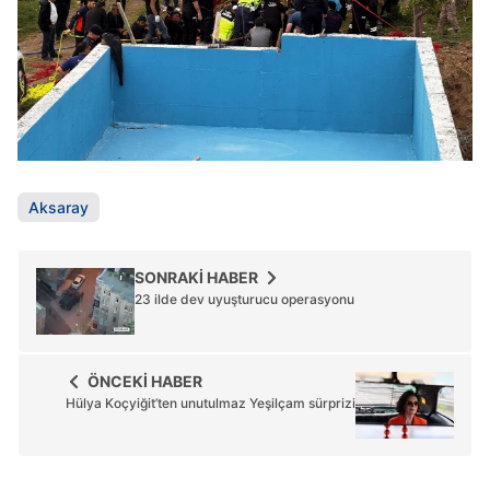
hazırlanmış Aydınlatma Metnimizi okumak ve sitemizde
ilgili mevzuata uygun olarak kullanılan çerezlerle ilgili bilgi
almak için lütfen
tıklayınız
.
Aksaray
SONRAKİ HABER
23 ilde dev uyuşturucu operasyonu
ÖNCEKİ HABER
Hülya Koçyiğit’ten unutulmaz Yeşilçam sürprizi