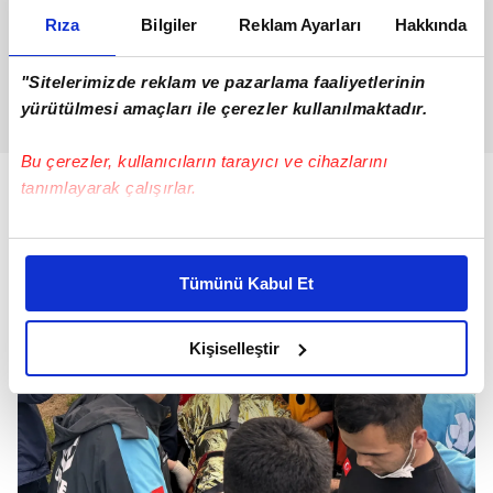
Rıza
Bilgiler
Reklam Ayarları
Hakkında
"Sitelerimizde reklam ve pazarlama faaliyetlerinin
yürütülmesi amaçları ile çerezler kullanılmaktadır.
Bu çerezler, kullanıcıların tarayıcı ve cihazlarını
tanımlayarak çalışırlar.
Bu çerezlere izin vermeniz halinde sizlere özel
kişiselleştirilmiş reklamlar sunabilir, sayfalarımızda sizlere
Tümünü Kabul Et
daha iyi reklam deneyimi yaşatabiliriz. Bunu yaparken
amacımızın size daha iyi bir reklam deneyimi sunmak
olduğunu ve sizlere en iyi içerikleri sunabilmek adına
Kişiselleştir
elimizden gelen çabayı gösterdiğimizi ve bu noktada,
reklamların maliyetlerimizi karşılamak noktasında tek gelir
kalemimiz olduğunu sizlere hatırlatmak isteriz.
Her halükârda, kullanıcılar, bu çerezlere izin vermedikleri