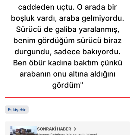
almak için lütfen
tıklayınız
.
caddeden uçtu. O arada bir
boşluk vardı, araba gelmiyordu.
Sürücü de galiba yaralanmış,
benim gördüğüm sürücü biraz
durgundu, sadece bakıyordu.
Ben öbür kadına baktım çünkü
arabanın onu altına aldığını
gördüm"
Eskişehir
SONRAKİ HABER
Nevzat Bahtiyar için savcılık itirazı!