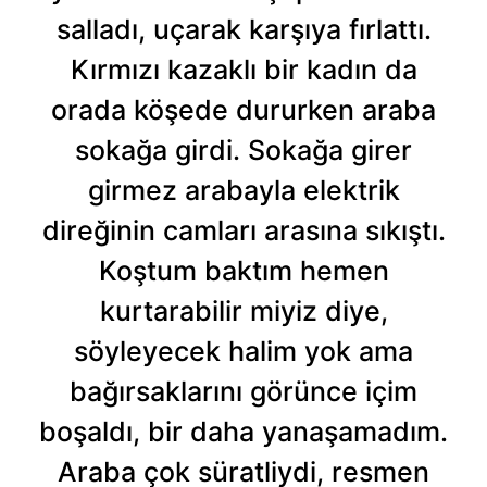
Sizlere daha iyi bir hizmet sunabilmek için İnternet
salladı, uçarak karşıya fırlattı.
Sitemizde kendimize ve üçüncü kişilere ait çerezler
Kırmızı kazaklı bir kadın da
kullanılmaktadır. Bu çerezler vasıtasıyla çeşitli kişisel
verileriniz işlenmekte olup gerekli olan çerezler bilgi
orada köşede dururken araba
toplumu hizmetlerinin sunulması amacıyla
sokağa girdi. Sokağa girer
kullanılmaktadır. Diğer çerezler, sitemizin daha işlevsel
kılınması ve kişiselleştirilmesi ve sizlere yönelik
girmez arabayla elektrik
reklam/pazarlama faaliyetlerinin yapılması, amaçlarıyla
direğinin camları arasına sıkıştı.
sınırlı olarak açık rızanız dahilinde kullanılacaktır.
Koştum baktım hemen
Çerezlere ilişkin tercihlerinizi aşağıda yer alan panel
kurtarabilir miyiz diye,
vasıtasıyla belirleyebilirsiniz. Çerezlere ilişkin detaylı bilgi
için Ayarlar butonuna tıklayabilir,
Çerez Bilgilendirme
söyleyecek halim yok ama
Metnimizi
ziyaret edebilirsiniz.
bağırsaklarını görünce içim
6698 sayılı Kişisel Verilerin Korunması Kanunu uyarınca
boşaldı, bir daha yanaşamadım.
hazırlanmış Aydınlatma Metnimizi okumak ve sitemizde
Araba çok süratliydi, resmen
ilgili mevzuata uygun olarak kullanılan çerezlerle ilgili bilgi