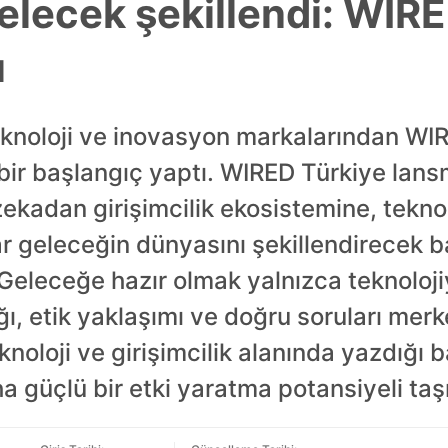
gelecek şekillendi: WIR
ı
knoloji ve inovasyon markalarından WIR
bir başlangıç yaptı. WIRED Türkiye lan
ekadan girişimcilik ekosistemine, tekno
geleceğin dünyasını şekillendirecek başl
 Geleceğe hazır olmak yalnızca teknoloj
lığı, etik yaklaşımı ve doğru soruları m
knoloji ve girişimcilik alanında yazdığı b
a güçlü bir etki yaratma potansiyeli taş