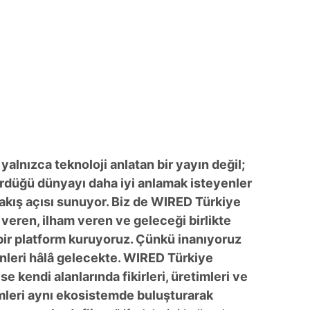
 çerezlerle ilgili bilgi almak için lütfen
tıklayınız
.
alnızca teknoloji anlatan bir yayın değil;
ürdüğü dünyayı daha iyi anlamak isteyenler
bakış açısı sunuyor. Biz de WIRED Türkiye
 veren, ilham veren ve geleceği birlikte
ir platform kuruyoruz. Çünkü inanıyoruz
nleri hâlâ gelecekte. WIRED Türkiye
 kendi alanlarında fikirleri, üretimleri ve
imleri aynı ekosistemde buluşturarak