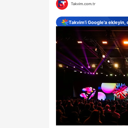
Takvim.com.tr
Takvim'i Google'a ekleyin,