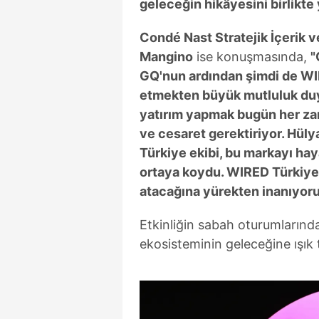
geleceğin hikâyesini birlikte
Condé Nast Stratejik İçerik 
Mangino
ise konuşmasında,
"
GQ'nun ardından şimdi de WIR
etmekten büyük mutluluk duyu
yatırım yapmak bugün her za
ve cesaret gerektiriyor. Hü
Türkiye ekibi, bu markayı hay
ortaya koydu. WIRED Türkiye'
atacağına yürekten inanıyoru
Etkinliğin sabah oturumlarında
ekosisteminin geleceğine ışık 