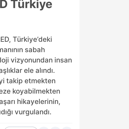
ED Türkiye
ED, Türkiye’deki
smanının sabah
loji vizyonundan insan
ıklar ele alındı.
iyi takip etmekten
erkeze koyabilmekten
aşarı hikayelerinin,
ıdığı vurgulandı.