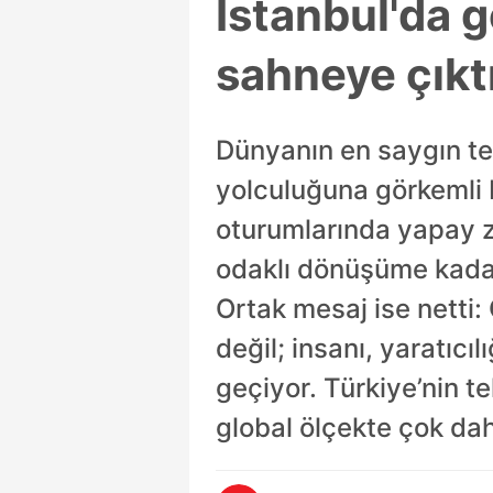
İstanbul'da 
sahneye çıkt
Dünyanın en saygın te
yolculuğuna görkemli 
oturumlarında yapay z
odaklı dönüşüme kadar 
Ortak mesaj ise netti:
değil; insanı, yaratıcı
geçiyor. Türkiye’nin te
global ölçekte çok dah