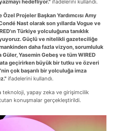
 yazmayı hedefliyor."
ifadelerini kullandı.
ve Özel Projeler Başkan Yardımcısı Amy
Condé Nast olarak son yıllarda Vogue ve
ED'ın Türkiye yolculuğuna tanıklık
yoruz. Güçlü ve nitelikli gazeteciliğe
mankinden daha fazla vizyon, sorumluluk
lya Güler, Yasemin Gebeş ve tüm WIRED
ata geçirirken büyük bir tutku ve özveri
nin çok başarılı bir yolculuğa imza
z."
ifadelerini kullandı.
 teknoloji, yapay zeka ve girişimcilik
tutan konuşmalar gerçekleştirildi.