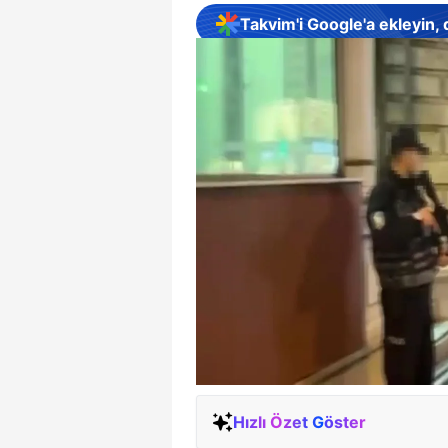
Takvim'i Google'a ekleyin,
Hızlı Özet Göster