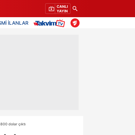
CANLI
YAYIN
SMİ İLANLAR
 800 dolar çıktı