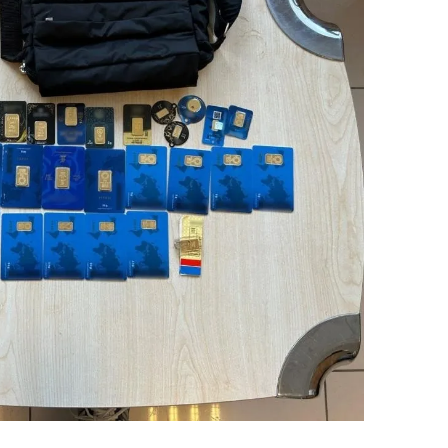
 çerezlerle ilgili bilgi almak için lütfen
tıklayınız
.