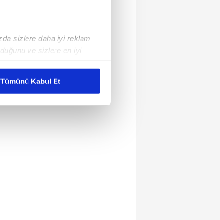
ızda sizlere daha iyi reklam
duğunu ve sizlere en iyi
liyetlerimizi karşılamak
Tümünü Kabul Et
ar gösterilmeyecektir."
çerezler kullanılmaktadır. Bu
u hizmetlerinin sunulması
i ve sizlere yönelik
nılacaktır.
kin detaylı bilgi için Ayarlar
ak ve sitemizde ilgili