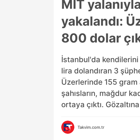
MİT yalanıyla
yakalandı: Üz
800 dolar çık
İstanbul'da kendilerin
lira dolandıran 3 şüph
Üzerlerinde 155 gram a
şahısların, mağdur kad
ortaya çıktı. Gözaltın
Takvim.com.tr