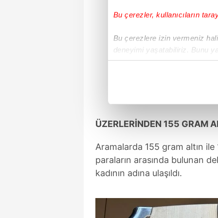
Bu çerezler, kullanıcıların tara
Bu çerezlere izin vermeniz halin
deneyimi yaşatabiliriz. Bunu y
içerikleri sunabilmek adına el
noktasında tek gelir kalemimiz 
Her halükârda, kullanıcılar, bu 
Sizlere daha iyi bir hizmet sun
ÜZERLERİNDEN 155 GRAM ALT
çerezler vasıtasıyla çeşitli kiş
amacıyla kullanılmaktadır. Diğer
Aramalarda 155 gram altın ile 1
reklam/pazarlama faaliyetlerinin
paraların arasında bulunan de
kadının adına ulaşıldı.
Çerezlere ilişkin tercihlerinizi 
butonuna tıklayabilir,
Çerez Bi
6698 sayılı Kişisel Verilerin 