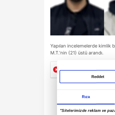
Yapılan incelemelerde kimlik bil
M.T.'nin (21) üstü arandı.
MİT yalanıyla dolandır
Reddet
Rıza
"Sitelerimizde reklam ve paza