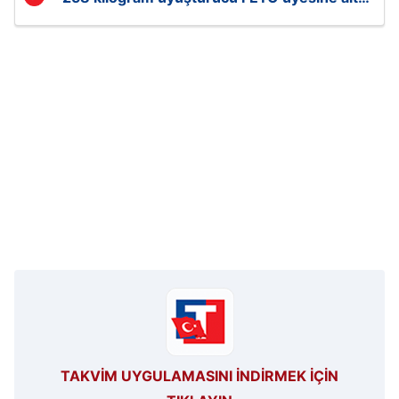
çıktı
kullanılmaktadır. Bu çerezler vasıtasıyla çeşitli kişisel
verileriniz işlenmekte olup gerekli olan çerezler bilgi
toplumu hizmetlerinin sunulması amacıyla
kullanılmaktadır. Diğer çerezler, sitemizin daha işlevsel
kılınması ve kişiselleştirilmesi ve sizlere yönelik
reklam/pazarlama faaliyetlerinin yapılması, amaçlarıyla
sınırlı olarak açık rızanız dahilinde kullanılacaktır.
Çerezlere ilişkin tercihlerinizi aşağıda yer alan panel
vasıtasıyla belirleyebilirsiniz. Çerezlere ilişkin detaylı bilgi
için Ayarlar butonuna tıklayabilir,
Çerez Bilgilendirme
Metnimizi
ziyaret edebilirsiniz.
6698 sayılı Kişisel Verilerin Korunması Kanunu uyarınca
hazırlanmış Aydınlatma Metnimizi okumak ve sitemizde
ilgili mevzuata uygun olarak kullanılan çerezlerle ilgili bilgi
almak için lütfen
tıklayınız
.
TAKVİM UYGULAMASINI İNDİRMEK İÇİN