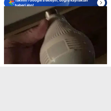
Takvim'i Google'a ekleyin, doğru kaynaktan
haberi alın!