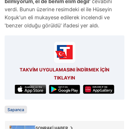
bilmiyorum, el de benim elim değil'
cevabını
verdi. Bunun üzerine resimdeki el ile Hüseyin
Koşuk'un eli mukayese edilerek incelendi ve
'benzer olduğu görüldü' ifadesi yer aldı.
TAKVİM UYGULAMASINI İNDİRMEK İÇİN
TIKLAYIN
Sapanca
SONRAKİ HABER