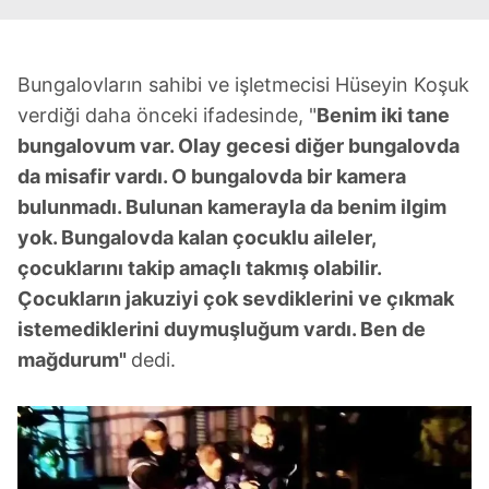
kullanılmaktadır. Bu çerezler vasıtasıyla çeşitli kişisel
verileriniz işlenmekte olup gerekli olan çerezler bilgi
toplumu hizmetlerinin sunulması amacıyla
kullanılmaktadır. Diğer çerezler, sitemizin daha işlevsel
Bungalovların sahibi ve işletmecisi Hüseyin Koşuk
kılınması ve kişiselleştirilmesi ve sizlere yönelik
verdiği daha önceki ifadesinde, "
Benim iki tane
reklam/pazarlama faaliyetlerinin yapılması, amaçlarıyla
bungalovum var. Olay gecesi diğer bungalovda
sınırlı olarak açık rızanız dahilinde kullanılacaktır.
da misafir vardı. O bungalovda bir kamera
bulunmadı. Bulunan kamerayla da benim ilgim
Çerezlere ilişkin tercihlerinizi aşağıda yer alan panel
yok. Bungalovda kalan çocuklu aileler,
vasıtasıyla belirleyebilirsiniz. Çerezlere ilişkin detaylı bilgi
için Ayarlar butonuna tıklayabilir,
Çerez Bilgilendirme
çocuklarını takip amaçlı takmış olabilir.
Metnimizi
ziyaret edebilirsiniz.
Çocukların jakuziyi çok sevdiklerini ve çıkmak
istemediklerini duymuşluğum vardı. Ben de
6698 sayılı Kişisel Verilerin Korunması Kanunu uyarınca
mağdurum"
dedi.
hazırlanmış Aydınlatma Metnimizi okumak ve sitemizde
ilgili mevzuata uygun olarak kullanılan çerezlerle ilgili bilgi
almak için lütfen
tıklayınız
.