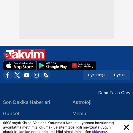
Üye Girişi
Üye Ol
Daha Fazla Gör
Son Dakika Haberleri
Astroloji
Güncel
Memur
6698 sayılı Kişisel Verilerin Korunması Kanunu uyarınca hazırlanmış
Ekonomi Haberleri
Yerel Haberler
aydınlatma metnimizi okumak ve sitemizde ilgili mevzuata uygun
olarak kullanılan
çerezlerle
ilgili bilgi almak için lütfen
tıklayınız.