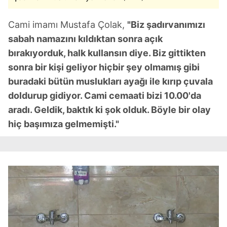
Cami imamı Mustafa Çolak,
"Biz şadırvanımızı
sabah namazını kıldıktan sonra açık
bırakıyorduk, halk kullansın diye. Biz gittikten
sonra bir kişi geliyor hiçbir şey olmamış gibi
buradaki bütün muslukları ayağı ile kırıp çuvala
doldurup gidiyor. Cami cemaati bizi 10.00'da
aradı. Geldik, baktık ki şok olduk. Böyle bir olay
hiç başımıza gelmemişti."