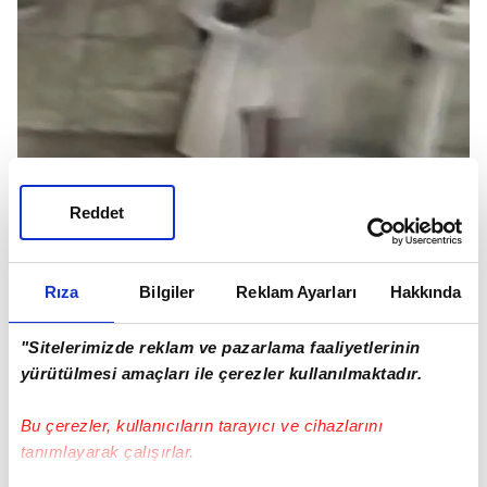
Reddet
Rıza
Bilgiler
Reklam Ayarları
Hakkında
"Sitelerimizde reklam ve pazarlama faaliyetlerinin
yürütülmesi amaçları ile çerezler kullanılmaktadır.
Bağcılar'da cami şadırvanından musluk hırsızlığı
Bu çerezler, kullanıcıların tarayıcı ve cihazlarını
kamerada (DHA)
tanımlayarak çalışırlar.