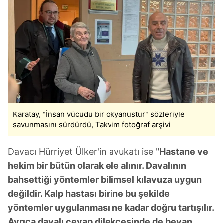
Karatay, ʺİnsan vücudu bir okyanusturʺ sözleriyle
savunmasını sürdürdü, Takvim fotoğraf arşivi
Davacı Hürriyet Ülker'in avukatı ise "
Hastane ve
hekim bir bütün olarak ele alınır. Davalının
bahsettiği yöntemler bilimsel kılavuza uygun
değildir. Kalp hastası birine bu şekilde
yöntemler uygulanması ne kadar doğru tartışılır.
Ayrıca davalı cevap dilekçesinde de beyan