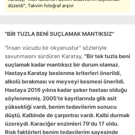
reklam/pazarlama faaliyetlerinin yapılması, amaçlarıyla
düzeldiʺ, Takvim fotoğraf arşivi
sınırlı olarak açık rızanız dahilinde kullanılacaktır.
Çerezlere ilişkin tercihlerinizi aşağıda yer alan panel
vasıtasıyla belirleyebilirsiniz. Çerezlere ilişkin detaylı bilgi
"BİR TUZLA BENİ SUÇLAMAK MANTIKSIZ"
için Ayarlar butonuna tıklayabilir,
Çerez Bilgilendirme
Metnimizi
ziyaret edebilirsiniz.
"İnsan vücudu bir okyanustur" sözleriyle
savunmasını sürdüren Karatay,
"Bir tek tuzla beni
6698 sayılı Kişisel Verilerin Korunması Kanunu uyarınca
suçlamak kadar mantıksız bir durum olamaz.
hazırlanmış Aydınlatma Metnimizi okumak ve sitemizde
Hastaya Karatay beslenme kriterleri önerildi,
ilgili mevzuata uygun olarak kullanılan çerezlerle ilgili bilgi
alkolü bırakması ve meyveyi kesmesi önerildi.
almak için lütfen
tıklayınız
.
Hastaya 2016 yılına kadar şeker hastası olduğu
söylenmemiş. 2005'te kayıtlarında glik asit
yüksekliği vardı, benim tedavilerim sonucu
düştü. Kalbinde de çarpıntısı vardı. Kalbi durmak
üzereydi. Karaciğer enzimleri 79'du 17 oldu.
Risk faktörleri benim tedavilerim sayesinde