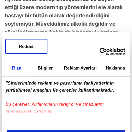
ettiği üzere modern tıp yöntemlerini ele alarak
hastayı bir bütün olarak değerlendirdiğini
söylemiştir. Müvekkilimiz alkolik değildir ve
alkol kullanımına ilişkin de bir tedavi yöntemi
önerilmemiştir, böyle bir tespit de yoktur"
dedi.
Reddet
Rıza
Bilgiler
Reklam Ayarları
Hakkında
"Sitelerimizde reklam ve pazarlama faaliyetlerinin
yürütülmesi amaçları ile çerezler kullanılmaktadır.
Bu çerezler, kullanıcıların tarayıcı ve cihazlarını
tanımlayarak çalışırlar.
Bu çerezlere izin vermeniz halinde sizlere özel
Canan Karatay'ın avukatı ʺKarşı taraf kendi rızasıyla pek