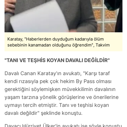
Karatay, ʺHaberlerden duyduğum kadarıyla ölüm
sebebinin kanamadan olduğunu öğrendimʺ, Takvim
"TANI VE TEŞHİS KOYAN DAVALI DEĞİLDİR"
Davalı Canan Karatay'ın avukatı, "Karşı taraf
kendi rızasıyla pek çok hekim By Pass olması
gerektiğini söylemişken müvekkilimin davalının
yaşam tarzına yönelik görüşlerine ve önerilerine
uymayı tercih etmiştir. Tanı ve teşhisi koyan
davalı değildir" şeklinde konuştu.
Davacı Hürriyet Ülker'in avukatı ise şöyle konuştu