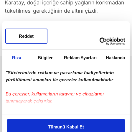
Karatay, doğal içeriğe sahip yağların korkmadan
tüketilmesi gerektiğinin de altını çizdi.
"Sağlıklı ve doğal beslenme, vitaminler çok
önemli. Kristal kaya tozu, doğal yağlar çok
Reddet
önemli. Bunları yiyeceğiz ki canlanalım. Fındık
fıstık da çok önemli."
Rıza
Bilgiler
Reklam Ayarları
Hakkında
"Sitelerimizde reklam ve pazarlama faaliyetlerinin
yürütülmesi amaçları ile çerezler kullanılmaktadır.
Bu çerezler, kullanıcıların tarayıcı ve cihazlarını
tanımlayarak çalışırlar.
Bu çerezlere izin vermeniz halinde sizlere özel
kişiselleştirilmiş reklamlar sunabilir, sayfalarımızda sizlere
Tümünü Kabul Et
daha iyi reklam deneyimi yaşatabiliriz. Bunu yaparken