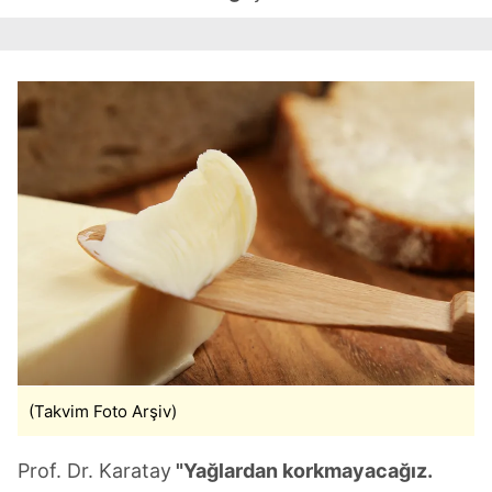
Çerezlere ilişkin tercihlerinizi aşağıda yer alan panel
vasıtasıyla belirleyebilirsiniz. Çerezlere ilişkin detaylı bilgi
için Ayarlar butonuna tıklayabilir,
Çerez Bilgilendirme
Metnimizi
ziyaret edebilirsiniz.
6698 sayılı Kişisel Verilerin Korunması Kanunu uyarınca
hazırlanmış Aydınlatma Metnimizi okumak ve sitemizde
ilgili mevzuata uygun olarak kullanılan çerezlerle ilgili bilgi
almak için lütfen
tıklayınız
.
(Takvim Foto Arşiv)
Prof. Dr. Karatay
"Yağlardan korkmayacağız.