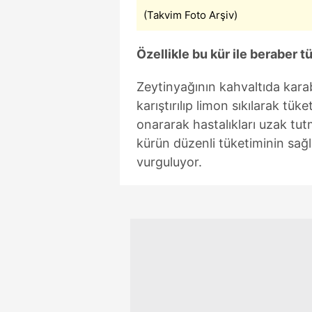
mevzuata uygun olarak kullanılan
(Takvim Foto Arşiv)
Özellikle bu kür ile beraber t
Zeytinyağının kahvaltıda karab
karıştırılıp limon sıkılarak tük
onararak hastalıkları uzak tu
kürün düzenli tüketiminin sağlı
vurguluyor.