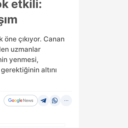
k etkili:
ışım
k öne çıkıyor. Canan
len uzmanlar
inin yenmesi,
erektiğinin altını