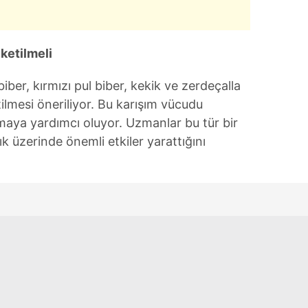
 çerezlerle ilgili bilgi almak için lütfen
tıklayınız
.
üketilmeli
iber, kırmızı pul biber, kekik ve zerdeçalla
etilmesi öneriliyor. Bu karışım vücudu
tmaya yardımcı oluyor. Uzmanlar bu tür bir
k üzerinde önemli etkiler yarattığını