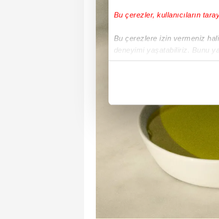
Bu çerezler, kullanıcıların tara
Bu çerezlere izin vermeniz halin
deneyimi yaşatabiliriz. Bunu y
içerikleri sunabilmek adına el
noktasında tek gelir kalemimiz 
Her halükârda, kullanıcılar, bu 
Sizlere daha iyi bir hizmet sun
çerezler vasıtasıyla çeşitli kiş
amacıyla kullanılmaktadır. Diğer
reklam/pazarlama faaliyetlerinin
Çerezlere ilişkin tercihlerinizi 
butonuna tıklayabilir,
Çerez Bi
6698 sayılı Kişisel Verilerin 