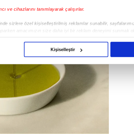
yıcı ve cihazlarını tanımlayarak çalışırlar.
de sizlere özel kişiselleştirilmiş reklamlar sunabilir, sayfalarım
aparken amacımızın size daha iyi bir reklam deneyimi sunmak ol
imizden gelen çabayı gösterdiğimizi ve bu noktada, reklamların ma
olduğunu sizlere hatırlatmak isteriz.
Kişiselleştir
çerezlere izin vermedikleri takdirde, kullanıcılara hedefli reklaml
abilmek için İnternet Sitemizde kendimize ve üçüncü kişilere ait 
isel verileriniz işlenmekte olup gerekli olan çerezler bilgi toplum
 çerezler, sitemizin daha işlevsel kılınması ve kişiselleştirilmes
 yapılması, amaçlarıyla sınırlı olarak açık rızanız dahilinde kulla
aşağıda yer alan panel vasıtasıyla belirleyebilirsiniz. Çerezlere iliş
lgilendirme Metnimizi
ziyaret edebilirsiniz.
Korunması Kanunu uyarınca hazırlanmış Aydınlatma Metnimizi okum