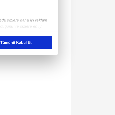
ızda sizlere daha iyi reklam
duğunu ve sizlere en iyi
liyetlerimizi karşılamak
Tümünü Kabul Et
ar gösterilmeyecektir."
çerezler kullanılmaktadır. Bu
u hizmetlerinin sunulması
i ve sizlere yönelik
nılacaktır.
kin detaylı bilgi için Ayarlar
ak ve sitemizde ilgili