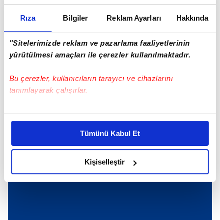
Hızını alamadı ağaca girdi
Rıza
Bilgiler
Reklam Ayarları
Hakkında
ÖNCEKİ HABER
"Sitelerimizde reklam ve pazarlama faaliyetlerinin
Hırsızlar 'Radar'a alındı!
yürütülmesi amaçları ile çerezler kullanılmaktadır.
Bu çerezler, kullanıcıların tarayıcı ve cihazlarını
tanımlayarak çalışırlar.
Günün Manşetleri
Tüm Manşetler
Bu çerezlere izin vermeniz halinde sizlere özel
kişiselleştirilmiş reklamlar sunabilir, sayfalarımızda sizlere
Tümünü Kabul Et
daha iyi reklam deneyimi yaşatabiliriz. Bunu yaparken
amacımızın size daha iyi bir reklam deneyimi sunmak
olduğunu ve sizlere en iyi içerikleri sunabilmek adına
Kişiselleştir
elimizden gelen çabayı gösterdiğimizi ve bu noktada,
reklamların maliyetlerimizi karşılamak noktasında tek gelir
kalemimiz olduğunu sizlere hatırlatmak isteriz.
Her halükârda, kullanıcılar, bu çerezlere izin vermedikleri