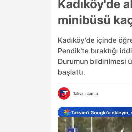
Kadıköy'de al
minibüsü kaçı
Kadıköy'de içinde öğr
Pendik'te bıraktığı idd
Durumun bildirilmesi ü
başlattı.
Takvim.com.tr
Takvim'i Google'a ekleyin,