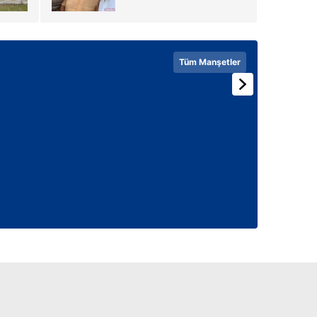
 çerezlerle ilgili bilgi almak için lütfen
tıklayınız
.
Tüm Manşetler